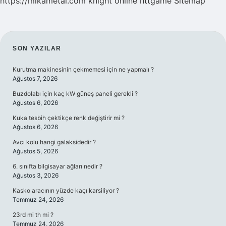
https://mikametal.com
knight online
nttgame
Sitemap
SIDEBAR
SON YAZILAR
Kurutma makinesinin çekmemesi için ne yapmalı ?
Ağustos 7, 2026
Buzdolabı için kaç kW güneş paneli gerekli ?
Ağustos 6, 2026
Kuka tesbih çektikçe renk değiştirir mi ?
Ağustos 6, 2026
Avcı kolu hangi galaksidedir ?
Ağustos 5, 2026
6. sınıfta bilgisayar ağları nedir ?
Ağustos 3, 2026
Kasko aracının yüzde kaçı karsiliyor ?
Temmuz 24, 2026
23rd mi th mi ?
Temmuz 24, 2026