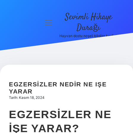
Sevimli Hikaye
menüyü
Durağı
aç
Hayvan dostu neşeli bilgiler keşfet!
Anasayfa
Gizlilik
Politikası
Yasal Uyarı
EGZERSIZLER NEDIR NE IŞE
Hakkımızda
YARAR
Tarih: Kasım 18, 2024
EGZERSIZLER NE
IŞE YARAR?