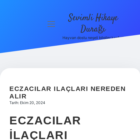
Sevimli Hikaye
menüyü
Durağı
aç
Hayvan dostu neşeli bilgiler keşfet!
Anasayfa
Gizlilik
Politikası
Yasal Uyarı
ECZACILAR ILAÇLARI NEREDEN
Hakkımızda
ALIR
Tarih: Ekim 20, 2024
ECZACILAR
ILAÇLARI