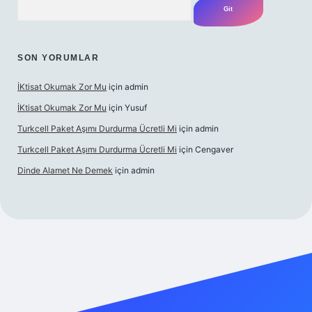
SON YORUMLAR
İKtisat Okumak Zor Mu
için
admin
İKtisat Okumak Zor Mu
için
Yusuf
Turkcell Paket Aşımı Durdurma Ücretli Mi
için
admin
Turkcell Paket Aşımı Durdurma Ücretli Mi
için
Cengaver
Dinde Alamet Ne Demek
için
admin
z
tulipbet giriş