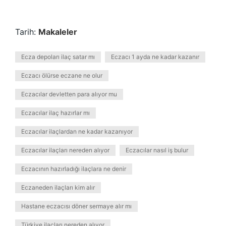
Tarih:
Makaleler
Ecza depoları ilaç satar mı
Eczacı 1 ayda ne kadar kazanır
Eczacı ölürse eczane ne olur
Eczacılar devletten para alıyor mu
Eczacılar ilaç hazırlar mı
Eczacılar ilaçlardan ne kadar kazanıyor
Eczacılar ilaçları nereden alıyor
Eczacılar nasıl iş bulur
Eczacının hazırladığı ilaçlara ne denir
Eczaneden ilaçları kim alır
Hastane eczacısı döner sermaye alır mı
Türkiye ilaçları nereden alıyor