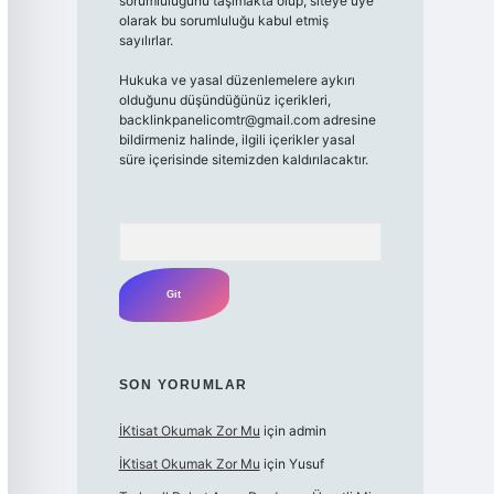
sorumluluğunu taşımakta olup, siteye üye
olarak bu sorumluluğu kabul etmiş
sayılırlar.
Hukuka ve yasal düzenlemelere aykırı
olduğunu düşündüğünüz içerikleri,
backlinkpanelicomtr@gmail.com
adresine
bildirmeniz halinde, ilgili içerikler yasal
süre içerisinde sitemizden kaldırılacaktır.
Arama
SON YORUMLAR
İKtisat Okumak Zor Mu
için
admin
İKtisat Okumak Zor Mu
için
Yusuf