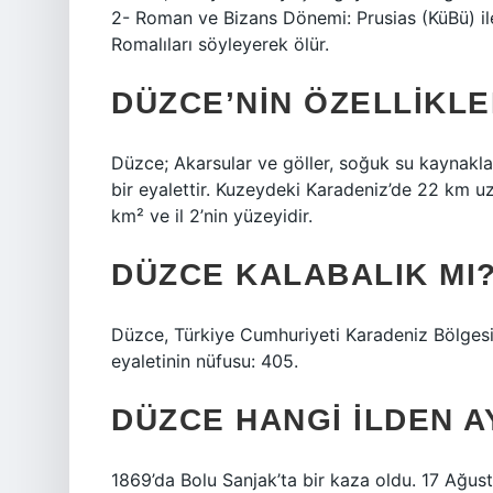
2- Roman ve Bizans Dönemi: Prusias (KüBü) ile
Romalıları söyleyerek ölür.
DÜZCE’NIN ÖZELLIKLE
Düzce; Akarsular ve göller, soğuk su kaynaklar
bir eyalettir. Kuzeydeki Karadeniz’de 22 km u
km² ve ​​il 2’nin yüzeyidir.
DÜZCE KALABALIK MI
Düzce, Türkiye Cumhuriyeti Karadeniz Bölgesi
eyaletinin nüfusu: 405.
DÜZCE HANGI ILDEN A
1869’da Bolu Sanjak’ta bir kaza oldu. 17 Ağu