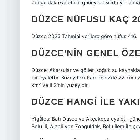
Zonguldak eyaletinin güneybatısında yer almakt
DÜZCE NÜFUSU KAÇ 2
Düzce 2025 Tahmini verilere göre nüfus 416.
DÜZCE’NIN GENEL ÖZE
Düzce; Akarsular ve göller, soğuk su kaynaklar
bir eyalettir. Kuzeydeki Karadeniz’de 22 km u
km² ve ​​il 2’nin yüzeyidir.
DÜZCE HANGI ILE YAK
Yigålca: Batı Düsce ve Akçakoca eyaleti, gü
Bolu Ili, Alapli von Zonguldak, Bolu ilem ile çevr