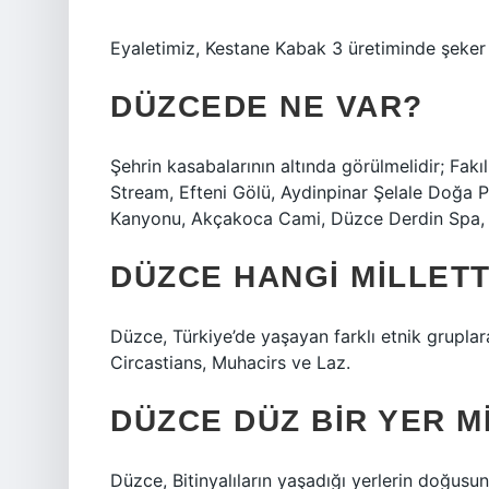
Eyaletimiz, Kestane Kabak 3 üretiminde şeker s
DÜZCEDE NE VAR?
Şehrin kasabalarının altında görülmelidir; Fak
Stream, Efteni Gölü, Aydinpinar Şelale Doğa P
Kanyonu, Akçakoca Cami, Düzce Derdin Spa, 
DÜZCE HANGI MILLET
Düzce, Türkiye’de yaşayan farklı etnik gruplara
Circastians, Muhacirs ve Laz.
DÜZCE DÜZ BIR YER M
Düzce, Bitinyalıların yaşadığı yerlerin doğusu