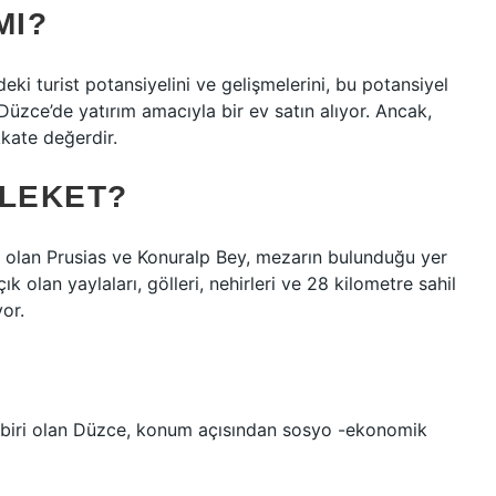
MI?
deki turist potansiyelini ve gelişmelerini, bu potansiyel
 Düzce’de yatırım amacıyla bir ev satın alıyor. Ancak,
kkate değerdir.
MLEKET?
ri olan Prusias ve Konuralp Bey, mezarın bulunduğu yer
k olan yaylaları, gölleri, nehirleri ve 28 kilometre sahil
yor.
en biri olan Düzce, konum açısından sosyo -ekonomik