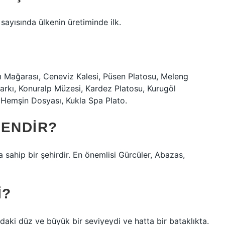
ayısında ülkenin üretiminde ilk.
ılı Mağarası, Ceneviz Kalesi, Püsen Platosu, Meleng
arkı, Konuralp Müzesi, Kardez Platosu, Kurugöl
Hemşin Dosyası, Kukla Spa Plato.
TENDIR?
 sahip bir şehirdir. En önemlisi Gürcüler, Abazas,
I?
ndaki düz ve büyük bir seviyeydi ve hatta bir bataklıkta.