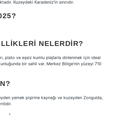
adır. Kuzeydeki Karadeniz’in sınırıdır.
025?
LLIKLERI NELERDIR?
ı, plato ve eşsiz kumlu plajlarla dinlenmek için ideal
zunluğunda bir sahil var. Merkez Bölge’nin yüzeyi 710
IN?
neyden yemek pişirme kaynağı ve kuzeyden Zongulda,
ilidir.