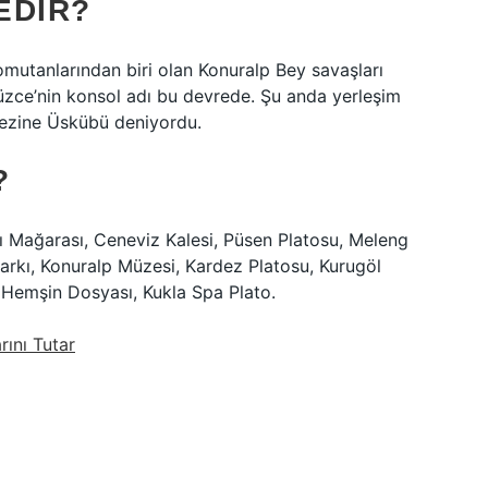
EDIR?
mutanlarından biri olan Konuralp Bey savaşları
 Düzce’nin konsol adı bu devrede. Şu anda yerleşim
ezine Üskübü deniyordu.
?
ılı Mağarası, Ceneviz Kalesi, Püsen Platosu, Meleng
arkı, Konuralp Müzesi, Kardez Platosu, Kurugöl
Hemşin Dosyası, Kukla Spa Plato.
ını Tutar