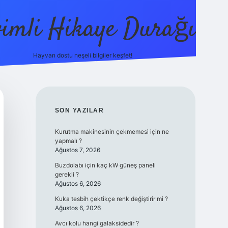
vimli Hikaye Durağı
Hayvan dostu neşeli bilgiler keşfet!
https://b
SIDEBAR
SON YAZILAR
Kurutma makinesinin çekmemesi için ne
yapmalı ?
Ağustos 7, 2026
Buzdolabı için kaç kW güneş paneli
gerekli ?
Ağustos 6, 2026
Kuka tesbih çektikçe renk değiştirir mi ?
Ağustos 6, 2026
Avcı kolu hangi galaksidedir ?