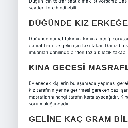
Düğün için tekrar saat almak istiyorsanız Cas
saatleri tercih edilebilir.
DÜĞÜNDE KIZ ERKEĞE
Düğünde damat takımını kimin alacağı sorusun
damat hem de gelin için takı takar. Damadın sa
imkânları dahilinde birden fazla bilezik takabili
KINA GECESI MASRAFL
Evlenecek kişilerin bu aşamada yapması gerek
kız tarafının yerine getirmesi gereken bazı şar
masraflarını hangi tarafın karşılayacağıdır. Kı
sorumluluğundadır.
GELINE KAÇ GRAM BIL