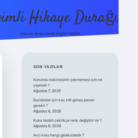
vimli Hikaye Durağı
Hayvan dostu neşeli bilgiler keşfet!
ps://betci.co/
vdcasino
vdcasino güncel giriş
betexper.xyz
tuli
SIDEBAR
SON YAZILAR
Kurutma makinesinin çekmemesi için ne
yapmalı ?
Ağustos 7, 2026
Buzdolabı için kaç kW güneş paneli
gerekli ?
Ağustos 6, 2026
Kuka tesbih çektikçe renk değiştirir mi ?
Ağustos 6, 2026
Avcı kolu hangi galaksidedir ?