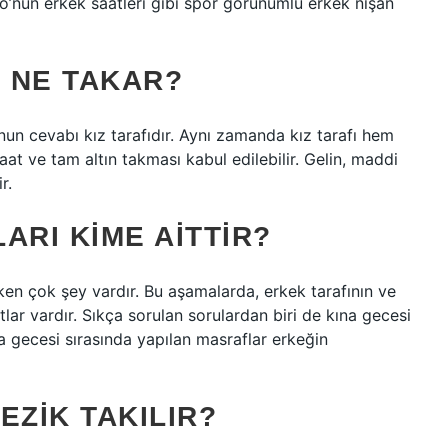
io’nun erkek saatleri gibi spor görünümlü erkek nişan
 NE TAKAR?
un cevabı kız tarafıdır. Aynı zamanda kız tarafı hem
at ve tam altın takması kabul edilebilir. Gelin, maddi
r.
ARI KIME AITTIR?
en çok şey vardır. Bu aşamalarda, erkek tarafının ve
tlar vardır. Sıkça sorulan sorulardan biri de kına gecesi
na gecesi sırasında yapılan masraflar erkeğin
EZIK TAKILIR?