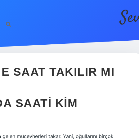
Se
htt
 SAAT TAKILIR MI
A SAATI KIM
elen mücevherleri takar. Yani, oğullarını birçok