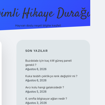
vimli Hikaye Durağı
Hayvan dostu neşeli bilgiler keşfet!
ttps://betci.co/
vdcasino
vdcasino güncel giriş
betexper.xyz
tu
SIDEBAR
SON YAZILAR
Buzdolabı için kaç kW güneş paneli
gerekli ?
Ağustos 6, 2026
Kuka tesbih çektikçe renk değiştirir mi ?
Ağustos 6, 2026
Avcı kolu hangi galaksidedir ?
Ağustos 5, 2026
6. sınıfta bilgisayar ağları nedir ?
Ağustos 3, 2026