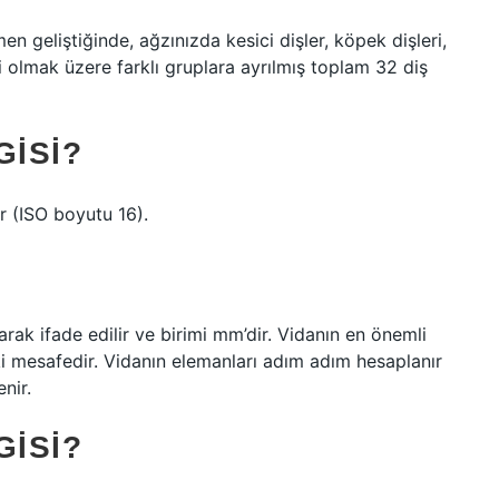
men geliştiğinde, ağzınızda kesici dişler, köpek dişleri,
eri olmak üzere farklı gruplara ayrılmış toplam 32 diş
GISI?
ir (ISO boyutu 16).
arak ifade edilir ve birimi mm’dir. Vidanın en önemli
aki mesafedir. Vidanın elemanları adım adım hesaplanır
nir.
GISI?