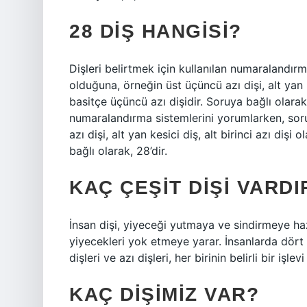
28 DIŞ HANGISI?
Dişleri belirtmek için kullanılan numaralandırm
olduğuna, örneğin üst üçüncü azı dişi, alt yan k
basitçe üçüncü azı dişidir. Soruya bağlı olarak,
numaralandırma sistemlerini yorumlarken, soru
azı dişi, alt yan kesici diş, alt birinci azı diş
bağlı olarak, 28’dir.
KAÇ ÇEŞIT DIŞI VARDI
İnsan dişi, yiyeceği yutmaya ve sindirmeye h
yiyecekleri yok etmeye yarar. İnsanlarda dört ti
dişleri ve azı dişleri, her birinin belirli bir işlevi
KAÇ DIŞIMIZ VAR?