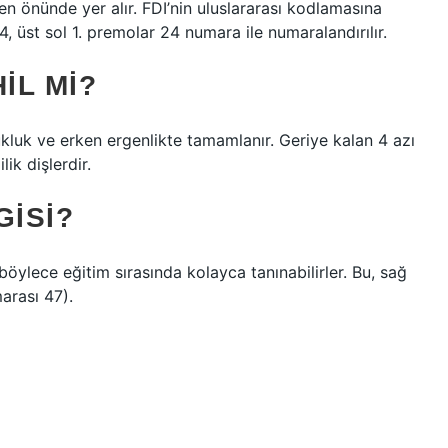
n önünde yer alır. FDI’nin uluslararası kodlamasına
4, üst sol 1. premolar 24 numara ile numaralandırılır.
HIL MI?
ukluk ve erken ergenlikte tamamlanır. Geriye kalan 4 azı
ik dişlerdir.
GISI?
 böylece eğitim sırasında kolayca tanınabilirler. Bu, sağ
arası 47).