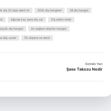
ik diş 32 dişe dahil mi
20lik diş hangileri
28 diş hangisi
si
Ağızda kaç tane diş var
Diş adımı nedir
büyük diş hangisi
En sağlam dişimiz hangisi
e dişi vardır
Ön dişlere ne denir
Sonraki Yazı
Şase Takozu Nedir