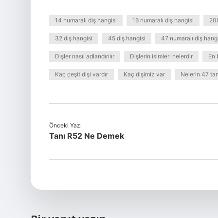
14 numaralı diş hangisi
16 numaralı diş hangisi
20l
32 diş hangisi
45 diş hangisi
47 numaralı diş hangi
Dişler nasıl adlandırılır
Dişlerin isimleri nelerdir
En 
Kaç çeşit dişi vardır
Kaç dişimiz var
Nelerin 47 tan
Önceki Yazı
Tanı R52 Ne Demek