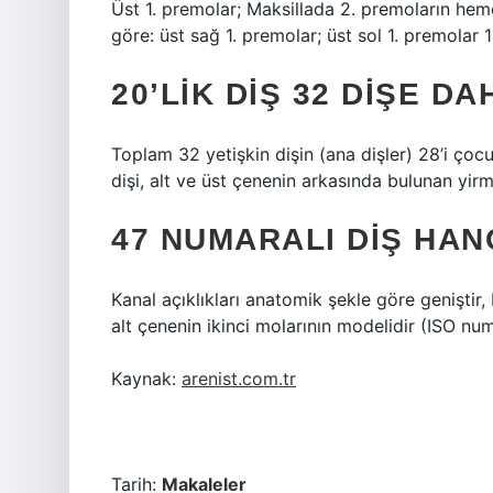
Üst 1. premolar; Maksillada 2. premoların heme
göre: üst sağ 1. premolar; üst sol 1. premolar 1
20’LIK DIŞ 32 DIŞE DA
Toplam 32 yetişkin dişin (ana dişler) 28’i çoc
dişi, alt ve üst çenenin arkasında bulunan yirmil
47 NUMARALI DIŞ HAN
Kanal açıklıkları anatomik şekle göre geniştir,
alt çenenin ikinci molarının modelidir (ISO num
Kaynak:
arenist.com.tr
Tarih:
Makaleler