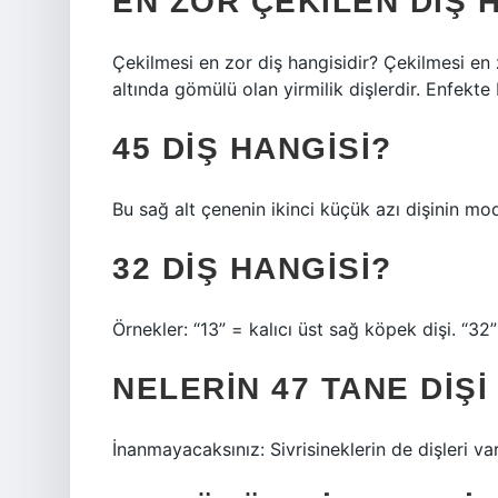
EN ZOR ÇEKILEN DIŞ 
Çekilmesi en zor diş hangisidir? Çekilmesi en z
altında gömülü olan yirmilik dişlerdir. Enfekte 
45 DIŞ HANGISI?
Bu sağ alt çenenin ikinci küçük azı dişinin mo
32 DIŞ HANGISI?
Örnekler: “13” = kalıcı üst sağ köpek dişi. “32” 
NELERIN 47 TANE DIŞI
İnanmayacaksınız: Sivrisineklerin de dişleri v