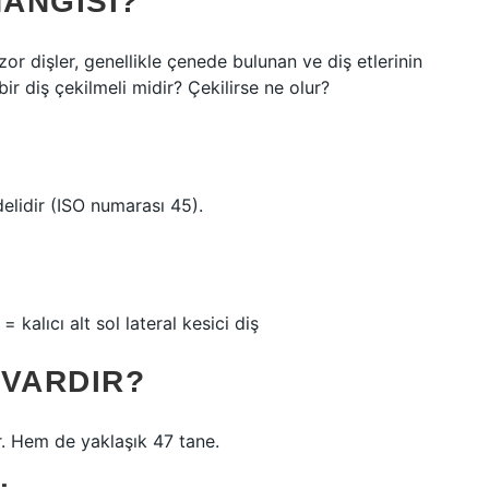
HANGISI?
or dişler, genellikle çenede bulunan ve diş etlerinin
bir diş çekilmeli midir? Çekilirse ne olur?
delidir (ISO numarası 45).
= kalıcı alt sol lateral kesici diş
 VARDIR?
ar. Hem de yaklaşık 47 tane.