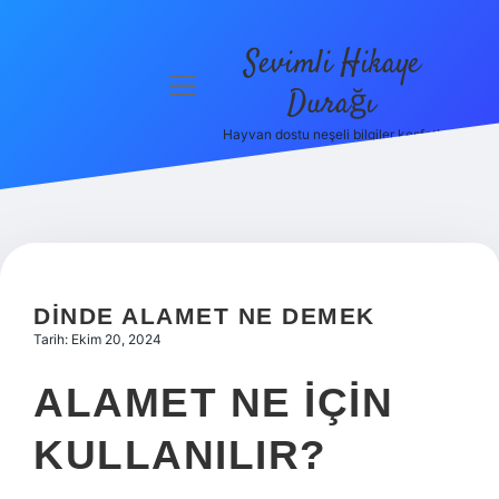
Sevimli Hikaye
menüyü
Durağı
aç
Hayvan dostu neşeli bilgiler keşfet!
Anasayfa
Gizlilik
Politikası
Yasal Uyarı
DINDE ALAMET NE DEMEK
Hakkımızda
Tarih: Ekim 20, 2024
ALAMET NE IÇIN
KULLANILIR?