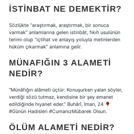
İSTINBAT NE DEMEKTIR?
Sözlükte “araştırmak, araştırmak, bir sonuca
varmak” anlamlarına gelen istinbât, fıkıh usulünün
terimi olup “içtihat ve anlayış yoluyla metinlerden
hüküm çıkarmak” anlamına gelir.
MÜNAFIĞIN 3 ALAMETI
NEDIR?
“Münâfığın alâmeti üçtür: Konuşurken yalan söyler,
verdiği sözü tutmaz, kendisine bir şey emanet
edildiğinde hıyanet eder.” Buhârî, İman, 24
#Günün Hadisleri #CumanızMübarek Olsun.
ÖLÜM ALAMETI NEDIR?