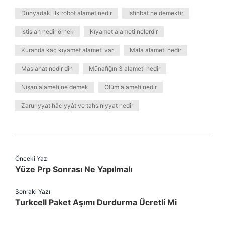
Dünyadaki ilk robot alamet nedir
İstinbat ne demektir
İstislah nedir örnek
Kıyamet alameti nelerdir
Kuranda kaç kıyamet alameti var
Mala alameti nedir
Maslahat nedir din
Münafığın 3 alameti nedir
Nişan alameti ne demek
Ölüm alameti nedir
Zaruriyyat hâciyyât ve tahsiniyyat nedir
Önceki Yazı
Yüze Prp Sonrası Ne Yapılmalı
Sonraki Yazı
Turkcell Paket Aşımı Durdurma Ücretli Mi