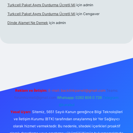
Turkcell Paket Aşımı Durdurma Ücretli Mi
için
admin
Turkcell Paket Aşımı Durdurma Ücretli Mi
için
Cengaver
Dinde Alamet Ne Demek
için
admin
vdcasino
vdcasino güncel giriş
betexper.xyz
tulipbet giriş
Reklam ve İletişim:
E-mail:
backlinkpaneli@gmail.com
Teams:
forumhizmeti@gmail.com
Whatsapp: 0262 606 0 726
Telegram:
@karabul
Yasal Uyarı:
Sitemiz, 5651 Sayılı Kanun gereğince Bilgi Teknolojileri
ve İletişim Kurumu (BTK) tarafından onaylanmış bir Yer Sağlayıcı
olarak hizmet vermektedir. Bu nedenle, sitedeki içerikleri proaktif