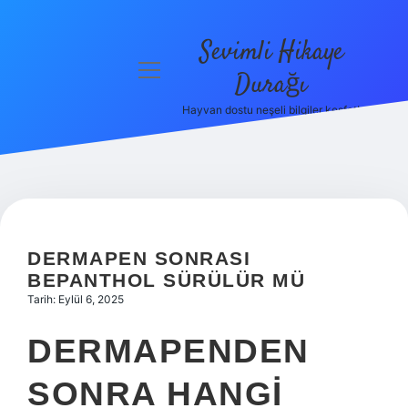
Sevimli Hikaye
menüyü
Durağı
aç
Hayvan dostu neşeli bilgiler keşfet!
Anasayfa
Gizlilik
Politikası
Yasal Uyarı
DERMAPEN SONRASI
Hakkımızda
BEPANTHOL SÜRÜLÜR MÜ
Tarih: Eylül 6, 2025
DERMAPENDEN
SONRA HANGI