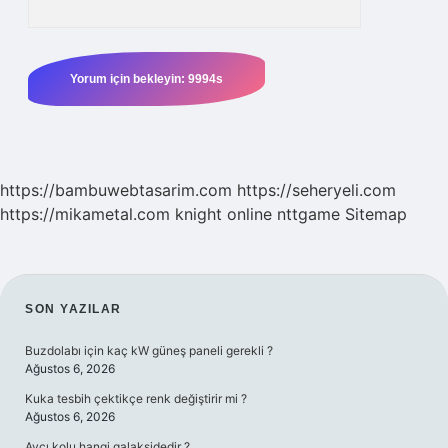
https://bambuwebtasarim.com
https://seheryeli.com
https://mikametal.com
knight online
nttgame
Sitemap
SIDEBAR
SON YAZILAR
Buzdolabı için kaç kW güneş paneli gerekli ?
Ağustos 6, 2026
Kuka tesbih çektikçe renk değiştirir mi ?
Ağustos 6, 2026
Avcı kolu hangi galaksidedir ?