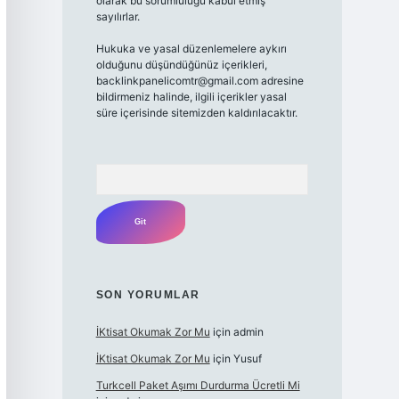
olarak bu sorumluluğu kabul etmiş
sayılırlar.
Hukuka ve yasal düzenlemelere aykırı
olduğunu düşündüğünüz içerikleri,
backlinkpanelicomtr@gmail.com
adresine
bildirmeniz halinde, ilgili içerikler yasal
süre içerisinde sitemizden kaldırılacaktır.
Arama
SON YORUMLAR
İKtisat Okumak Zor Mu
için
admin
İKtisat Okumak Zor Mu
için
Yusuf
Turkcell Paket Aşımı Durdurma Ücretli Mi