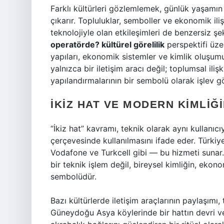
Farklı kültürleri gözlemlemek, günlük yaşamın sı
çıkarır. Topluluklar, semboller ve ekonomik ili
teknolojiyle olan etkileşimleri de benzersiz şe
operatörde? kültürel görelilik
perspektifi üzer
yapıları, ekonomik sistemler ve
kimlik
oluşumu 
yalnızca bir iletişim aracı değil; toplumsal iliş
yapılandırmalarının bir sembolü olarak işlev gö
İKIZ HAT VE MODERN KIMLIĞ
“İkiz hat” kavramı, teknik olarak aynı kullanıcı
çerçevesinde kullanılmasını ifade eder. Türki
Vodafone ve Turkcell gibi — bu hizmeti sunar. 
bir teknik işlem değil, bireysel kimliğin, eko
sembolüdür.
Bazı kültürlerde iletişim araçlarının paylaşımı, t
Güneydoğu Asya köylerinde bir hattın devri v