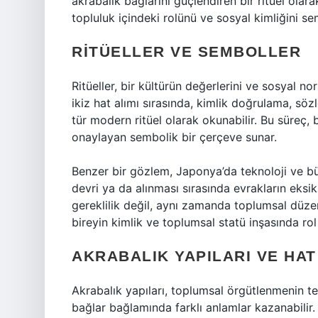
akrabalık bağlarını güçlendiren bir ritüel olara
topluluk içindeki rolünü ve sosyal kimliğini s
RITÜELLER VE SEMBOLLER
Ritüeller, bir kültürün değerlerini ve sosyal no
ikiz hat alımı sırasında, kimlik doğrulama, söz
tür modern ritüel olarak okunabilir. Bu süreç,
onaylayan sembolik bir çerçeve sunar.
Benzer bir gözlem, Japonya’da teknoloji ve bürok
devri ya da alınması sırasında evrakların eksi
gereklilik değil, aynı zamanda toplumsal düzen
bireyin
kimlik
ve toplumsal statü inşasında rol
AKRABALIK YAPILARI VE HAT
Akrabalık yapıları, toplumsal örgütlenmenin tem
bağlar bağlamında farklı anlamlar kazanabilir. 