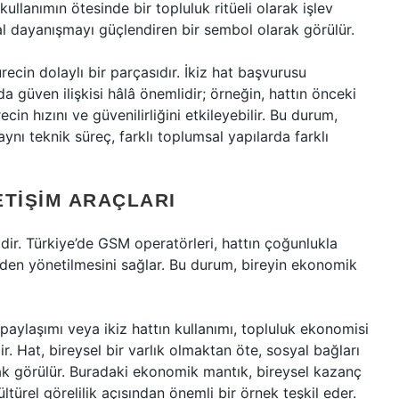
kullanımın ötesinde bir topluluk ritüeli olarak işlev
al dayanışmayı güçlendiren bir sembol olarak görülür.
recin dolaylı bir parçasıdır. İkiz hat başvurusu
nda güven ilişkisi hâlâ önemlidir; örneğin, hattın önceki
cin hızını ve güvenilirliğini etkileyebilir. Bu durum,
aynı teknik süreç, farklı toplumsal yapılarda farklı
ETIŞIM ARAÇLARI
idir. Türkiye’de GSM operatörleri, hattın çoğunlukla
nden yönetilmesini sağlar. Bu durum, bireyin ekonomik
 paylaşımı veya ikiz hattın kullanımı, topluluk ekonomisi
lir. Hat, bireysel bir varlık olmaktan öte, sosyal bağları
arak görülür. Buradaki ekonomik mantık, bireysel kazanç
ltürel görelilik açısından önemli bir örnek teşkil eder.