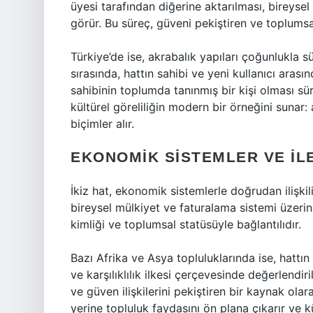
üyesi tarafından diğerine aktarılması, bireysel 
görür. Bu süreç, güveni pekiştiren ve toplums
Türkiye’de ise, akrabalık yapıları çoğunlukla sü
sırasında, hattın sahibi ve yeni kullanıcı arası
sahibinin toplumda tanınmış bir kişi olması süre
kültürel göreliliğin modern bir örneğini sunar: 
biçimler alır.
EKONOMIK SISTEMLER VE İL
İkiz hat, ekonomik sistemlerle doğrudan ilişkil
bireysel mülkiyet ve faturalama sistemi üzeri
kimliği ve toplumsal statüsüyle bağlantılıdır.
Bazı Afrika ve Asya topluluklarında ise, hattın
ve karşılıklılık ilkesi çerçevesinde değerlendiri
ve güven ilişkilerini pekiştiren bir kaynak ol
yerine topluluk faydasını ön plana çıkarır ve kü