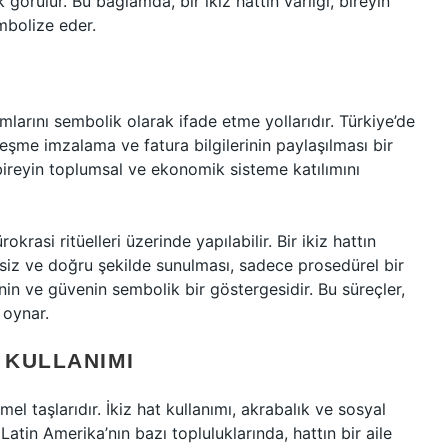
k görülür. Bu bağlamda, bir ikiz hattın varlığı, bireyin
embolize eder.
rmlarını sembolik olarak ifade etme yollarıdır. Türkiye’de
leşme imzalama ve fatura bilgilerinin paylaşılması bir
 bireyin toplumsal ve ekonomik sisteme katılımını
rasi ritüelleri üzerinde yapılabilir. Bir ikiz hattın
ksiz ve doğru şekilde sunulması, sadece prosedürel bir
in ve güvenin sembolik bir göstergesidir. Bu süreçler,
 oynar.
 KULLANIMI
el taşlarıdır. İkiz hat kullanımı, akrabalık ve sosyal
Latin Amerika’nın bazı topluluklarında, hattın bir aile