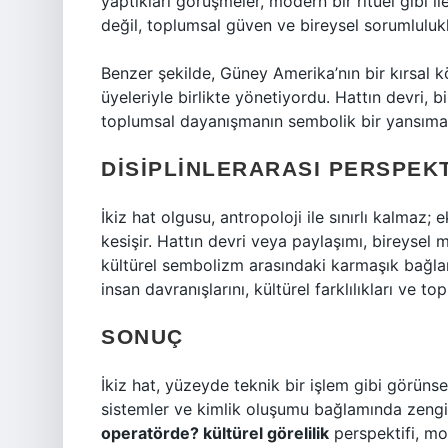
yaptıkları görüşmeler, modern bir ritüel gibi i
değil, toplumsal güven ve bireysel sorumlulukl
Benzer şekilde, Güney Amerika’nın bir kırsal kö
üyeleriyle birlikte yönetiyordu. Hattın devri, bi
toplumsal dayanışmanın sembolik bir yansımas
DISIPLINLERARASI PERSPEKT
İkiz hat olgusu, antropoloji ile sınırlı kalmaz;
kesişir. Hattın devri veya paylaşımı, bireysel m
kültürel sembolizm arasındaki karmaşık bağlan
insan davranışlarını, kültürel farklılıkları ve t
SONUÇ
İkiz hat, yüzeyde teknik bir işlem gibi görünse
sistemler ve kimlik oluşumu bağlamında zengin
operatörde? kültürel görelilik
perspektifi, mo