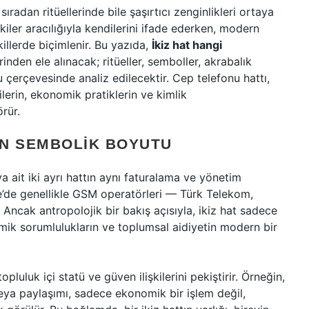
radan ritüellerinde bile şaşırtıcı zenginlikleri ortaya
şkiler aracılığıyla kendilerini ifade ederken, modern
killerde biçimlenir. Bu yazıda,
İkiz hat hangi
inden ele alınacak; ritüeller, semboller, akrabalık
çerçevesinde analiz edilecektir. Cep telefonu hattı,
kilerin, ekonomik pratiklerin ve kimlik
rür.
IN SEMBOLIK BOYUTU
ya ait iki ayrı hattın aynı faturalama ve yönetim
ye’de genellikle GSM operatörleri — Türk Telekom,
Ancak antropolojik bir bakış açısıyla, ikiz hat sadece
nomik sorumlulukların ve toplumsal aidiyetin modern bir
opluluk içi statü ve güven ilişkilerini pekiştirir. Örneğin,
eya paylaşımı, sadece ekonomik bir işlem değil,