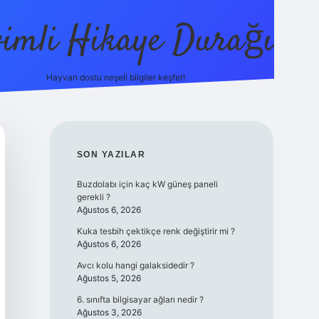
vimli Hikaye Durağı
Hayvan dostu neşeli bilgiler keşfet!
https://b
SIDEBAR
SON YAZILAR
Buzdolabı için kaç kW güneş paneli
gerekli ?
Ağustos 6, 2026
Kuka tesbih çektikçe renk değiştirir mi ?
Ağustos 6, 2026
Avcı kolu hangi galaksidedir ?
Ağustos 5, 2026
6. sınıfta bilgisayar ağları nedir ?
Ağustos 3, 2026