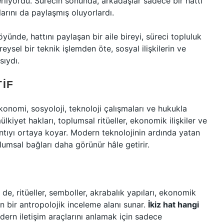
lerliyordu. Sürecin sonunda, arkadaşlar sadece bir hattı
arını da paylaşmış oluyorlardı.
yünde, hattını paylaşan bir aile bireyi, süreci topluluk
reysel bir teknik işlemden öte, sosyal ilişkilerin ve
ıydı.
IF
 ekonomi, sosyoloji, teknoloji çalışmaları ve hukukla
ülkiyet hakları, toplumsal ritüeller, ekonomik ilişkiler ve
tıyı ortaya koyar. Modern teknolojinin ardında yatan
oplumsal bağları daha görünür hâle getirir.
 de, ritüeller, semboller, akrabalık yapıları, ekonomik
 bir antropolojik inceleme alanı sunar.
İkiz hat hangi
dern iletişim araçlarını anlamak için sadece