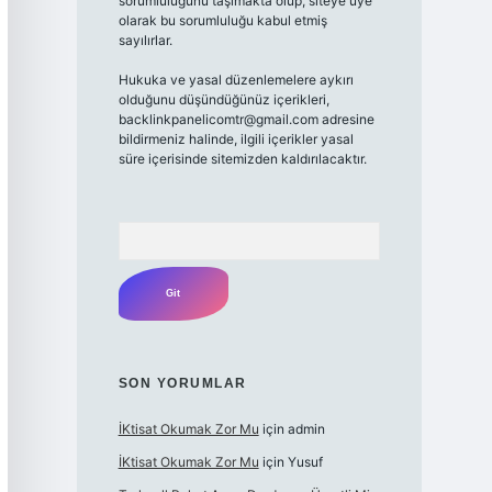
sorumluluğunu taşımakta olup, siteye üye
olarak bu sorumluluğu kabul etmiş
sayılırlar.
Hukuka ve yasal düzenlemelere aykırı
olduğunu düşündüğünüz içerikleri,
backlinkpanelicomtr@gmail.com
adresine
bildirmeniz halinde, ilgili içerikler yasal
süre içerisinde sitemizden kaldırılacaktır.
Arama
SON YORUMLAR
İKtisat Okumak Zor Mu
için
admin
İKtisat Okumak Zor Mu
için
Yusuf