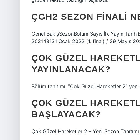
gruba mektup yazdığını açıkladı.
ÇGH2 SEZON FINALI 
Genel BakışSezonBölüm Sayısıİlk Yayın Tarihi
202143131 Ocak 2022 (1. final) / 29 Mayıs 20
ÇOK GÜZEL HAREKETL
YAYINLANACAK?
Bölüm tanıtımı. ”Çok Güzel Hareketler 2” yen
ÇOK GÜZEL HAREKETL
BAŞLAYACAK?
Çok Güzel Hareketler 2 – Yeni Sezon Tanıtımı 