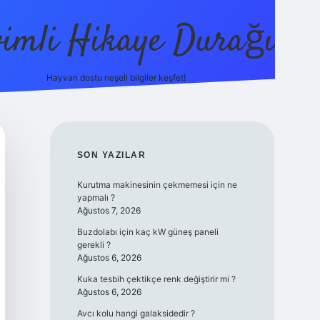
vimli Hikaye Durağı
Hayvan dostu neşeli bilgiler keşfet!
https://b
SIDEBAR
SON YAZILAR
Kurutma makinesinin çekmemesi için ne
yapmalı ?
Ağustos 7, 2026
Buzdolabı için kaç kW güneş paneli
gerekli ?
Ağustos 6, 2026
Kuka tesbih çektikçe renk değiştirir mi ?
Ağustos 6, 2026
Avcı kolu hangi galaksidedir ?