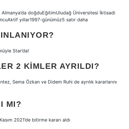
 Almanya’da doğduEğitimUludağ Üniversitesi İktisadi
uncuAktif yıllar1997-günümüz5 satır daha
YINLANIYOR?
üyle Star’da!
R 2 KIMLER AYRILDI?
antez, Sema Özkan ve Didem Ruhi de ayrılık kararlarını
I MI?
 Kasım 2021’de bitirme kararı aldı