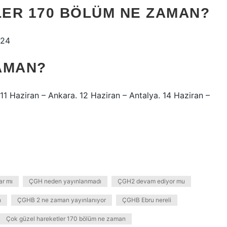
ER 170 BÖLÜM NE ZAMAN?
024
AMAN?
11 Haziran – Ankara. 12 Haziran – Antalya. 14 Haziran –
r mı
ÇGH neden yayınlanmadı
ÇGH2 devam ediyor mu
n
ÇGHB 2 ne zaman yayınlanıyor
ÇGHB Ebru nereli
Çok güzel hareketler 170 bölüm ne zaman