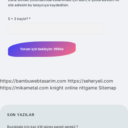
site adresim bu tarayıcıya kaydedilsin.
5 + 3 kaçtır?
*
https://bambuwebtasarim.com
https://seheryeli.com
https://mikametal.com
knight online
nttgame
Sitemap
SIDEBAR
SON YAZILAR
Buzdolabı için kaç kW güneş paneli gerekli ?