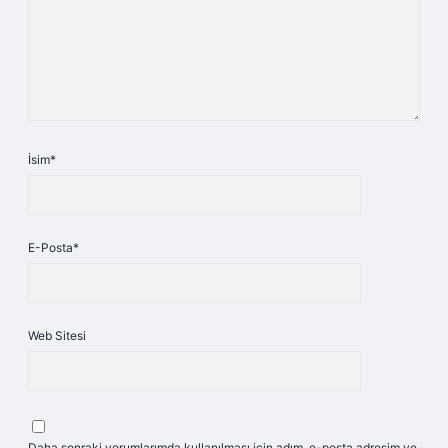
İsim*
E-Posta*
Web Sitesi
Daha sonraki yorumlarımda kullanılması için adım, e-posta adresim ve