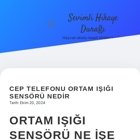
Sevimli Hikaye
menüyü
Durağı
aç
Hayvan dostu neşeli bilgiler keşfet!
Anasayfa
Gizlilik
Politikası
Yasal Uyarı
CEP TELEFONU ORTAM IŞIĞI
Hakkımızda
SENSÖRÜ NEDIR
Tarih: Ekim 20, 2024
ORTAM IŞIĞI
SENSÖRÜ NE IŞE