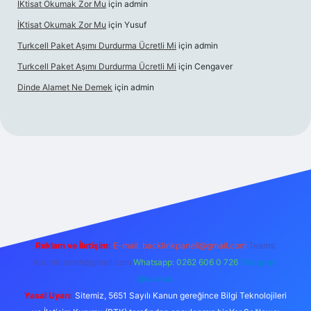
İKtisat Okumak Zor Mu
için
admin
İKtisat Okumak Zor Mu
için
Yusuf
Turkcell Paket Aşımı Durdurma Ücretli Mi
için
admin
Turkcell Paket Aşımı Durdurma Ücretli Mi
için
Cengaver
Dinde Alamet Ne Demek
için
admin
z
tulipbet giriş
Reklam ve İletişim:
E-mail:
backlinkpaneli@gmail.com
Teams:
forumhizmeti@gmail.com
Whatsapp: 0262 606 0 726
Telegram:
@karabul
Yasal Uyarı:
Sitemiz, 5651 Sayılı Kanun gereğince Bilgi Teknolojileri