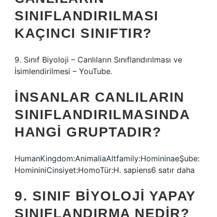
SINIFLANDIRILMASI
KAÇINCI SINIFTIR?
9. Sınıf Biyoloji – Canlıların Sınıflandırılması ve
İsimlendirilmesi – YouTube.
İNSANLAR CANLILARIN
SINIFLANDIRILMASINDA
HANGI GRUPTADIR?
HumanKingdom:AnimaliaAltfamily:HomininaeŞube:
HomininiCinsiyet:HomoTür:H. sapiens6 satır daha
9. SINIF BIYOLOJI YAPAY
SINIFLANDIRMA NEDIR?