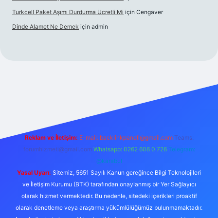
Turkcell Paket Aşımı Durdurma Ücretli Mi
için
Cengaver
Dinde Alamet Ne Demek
için
admin
giriş
Reklam ve İletişim:
E-mail:
backlinkpaneli@gmail.com
Teams:
forumhizmeti@gmail.com
Whatsapp: 0262 606 0 726
Telegram:
@karabul
Yasal Uyarı:
Sitemiz, 5651 Sayılı Kanun gereğince Bilgi Teknolojileri
ve İletişim Kurumu (BTK) tarafından onaylanmış bir Yer Sağlayıcı
olarak hizmet vermektedir. Bu nedenle, sitedeki içerikleri proaktif
olarak denetleme veya araştırma yükümlülüğümüz bulunmamaktadır.