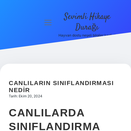
Sevimli Hikaye
menüyü
Durağı
aç
Hayvan dostu neşeli bilgiler keşfet!
Anasayfa
Gizlilik
Politikası
Yasal Uyarı
CANLILARIN SINIFLANDIRMASI
Hakkımızda
NEDIR
Tarih: Ekim 20, 2024
CANLILARDA
SINIFLANDIRMA