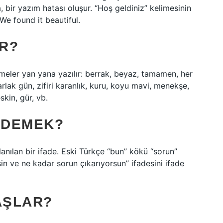
a, bir yazım hatası oluşur. “Hoş geldiniz” kelimesinin
We found it beautiful.
IR?
limeler yan yana yazılır: berrak, beyaz, tamamen, her
rlak gün, zifiri karanlık, kuru, koyu mavi, menekşe,
eskin, gür, vb.
 DEMEK?
nılan bir ifade. Eski Türkçe “bun” kökü “sorun”
in ve ne kadar sorun çıkarıyorsun” ifadesini ifade
AŞLAR?