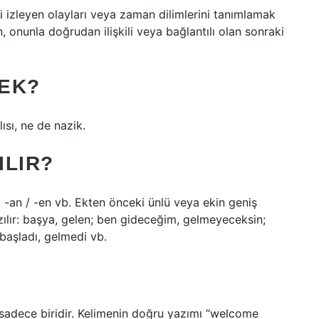
ni izleyen olayları veya zaman dilimlerini tanımlamak
yen, onunla doğrudan ilişkili veya bağlantılı olan sonraki
EK?
sı, ne de nazik.
ILIR?
im, -an / -en vb. Ekten önceki ünlü veya ekin geniş
yazılır: başya, gelen; ben gideceğim, gelmeyeceksin;
başladı, gelmedi vb.
 sadece biridir. Kelimenin doğru yazımı “welcome