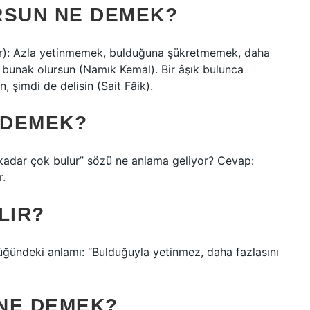
SUN NE DEMEK?
ur): Azla yetinmemek, bulduğuna şükretmemek, daha
a bunak olursun (Namık Kemal). Bir âşık bulunca
 şimdi de delisin (Sait Fâik).
 DEMEK?
kadar çok bulur” sözü ne anlama geliyor? Cevap:
r.
LIR?
üğündeki anlamı: “Bulduğuyla yetinmez, daha fazlasını
NE DEMEK?