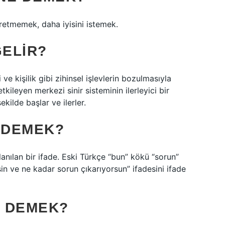
retmemek, daha iyisini istemek.
ELIR?
ve kişilik gibi zihinsel işlevlerin bozulmasıyla
kileyen merkezi sinir sisteminin ilerleyici bir
ekilde başlar ve ilerler.
 DEMEK?
nılan bir ifade. Eski Türkçe “bun” kökü “sorun”
in ve ne kadar sorun çıkarıyorsun” ifadesini ifade
E DEMEK?