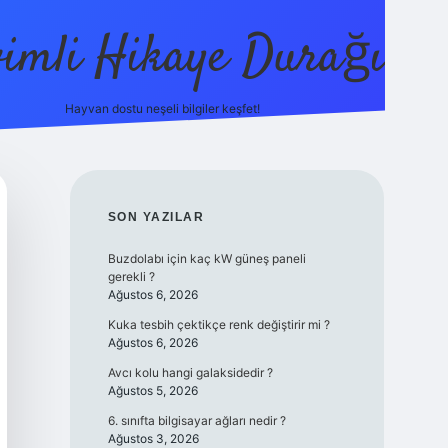
vimli Hikaye Durağı
Hayvan dostu neşeli bilgiler keşfet!
tps://betci.co/
vdcasino
vdcasino güncel giriş
betexper.xyz
tu
SIDEBAR
SON YAZILAR
Buzdolabı için kaç kW güneş paneli
gerekli ?
Ağustos 6, 2026
Kuka tesbih çektikçe renk değiştirir mi ?
Ağustos 6, 2026
Avcı kolu hangi galaksidedir ?
Ağustos 5, 2026
6. sınıfta bilgisayar ağları nedir ?
Ağustos 3, 2026