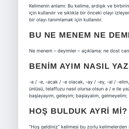
Kelimenin anlamı: Bu kelime, ardışık ve birbiri
için kullanılır ve sıklıkla bir önceki olayı izle
bir olayı tanımlamak için kullanılır.
BU NE MENEM NE DEM
Ne menem – deyimler – açıklama: ne dost canlı
BENIM AYIM NASIL YAZ
-a / -e, -acak / -e olacak, -ay / -ey, -al / -el
ünlüsü, telaffuzu nasıl olursa olsun a / e ile 
başlayayım, geleyim; başlayalım, gelmeyelim; 
HOŞ BULDUK AYRI MI?
“Hoş geldiniz” kelimesi bu zorlu kelimelerden