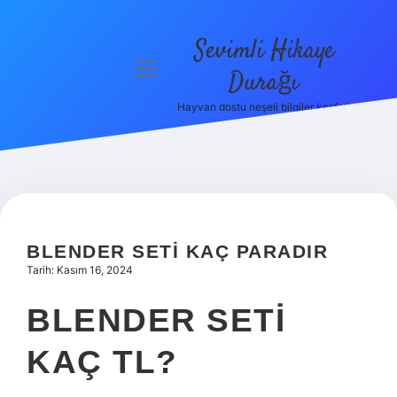
Sevimli Hikaye
menüyü
Durağı
aç
Hayvan dostu neşeli bilgiler keşfet!
Anasayfa
Gizlilik
Politikası
Yasal Uyarı
BLENDER SETI KAÇ PARADIR
Hakkımızda
Tarih: Kasım 16, 2024
BLENDER SETI
KAÇ TL?