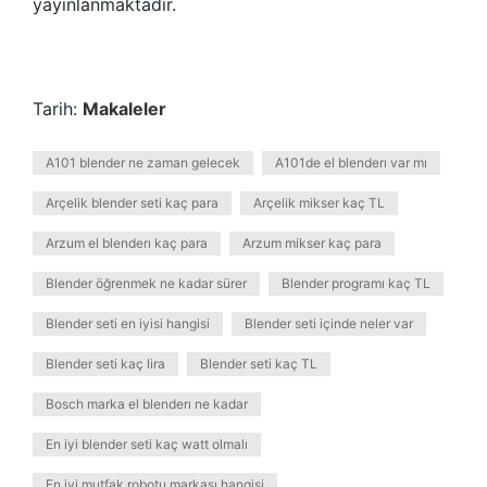
yayınlanmaktadır.
Tarih:
Makaleler
A101 blender ne zaman gelecek
A101de el blenderı var mı
Arçelik blender seti kaç para
Arçelik mikser kaç TL
Arzum el blenderı kaç para
Arzum mikser kaç para
Blender öğrenmek ne kadar sürer
Blender programı kaç TL
Blender seti en iyisi hangisi
Blender seti içinde neler var
Blender seti kaç lira
Blender seti kaç TL
Bosch marka el blenderı ne kadar
En iyi blender seti kaç watt olmalı
En iyi mutfak robotu markası hangisi