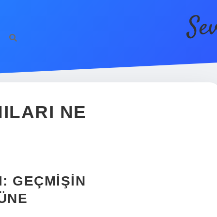
Se
ILARI NE
I: GEÇMIŞIN
ÜNE