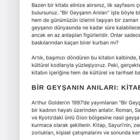
Bazen bir kitabı elinize alırsınız, ilk sayfasın
bulursunuz. “Bir Geyşanın Anıları” işte böyle 
hem de günümüzün izlerini taşıyan bir zaman 
geyşanın dünyasında ne kadar süre kalabileceğ
ancak en az anlaşılan figürleridir. Onlar sadec
baskılarından kaçan birer kurban mı?
Artık, başımızı döndüren bu kitabın kalbinde, 
kültürel kodlarıyla yüzleşiyoruz. Peki, gerçek
kitabın içeriğine hem de kültürel ve tarihsel 
BIR GEYŞANIN ANILARI: KITA
Arthur Golden’ın 1997’de yayımlanan “Bir Geyş
bir kadının hayatı üzerinden anlatır. Roman, Sa
ve Kyoto’daki ünlü Gion bölgesine nasıl geyşa 
kurmaca olarak şekillenir. Kitap, Sayuri’nin, ze
zorlukları, kişisel çatışmalarını ve sonunda ken