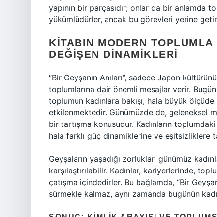
yapının bir parçasıdır; onlar da bir anlamda t
yükümlüdürler, ancak bu görevleri yerine getir
KITABIN MODERN TOPLUMLA 
DEĞIŞEN DINAMIKLERI
“Bir Geyşanın Anıları”, sadece Japon kültür
toplumlarına dair önemli mesajlar verir. Bugün
toplumun kadınlara bakışı, hala büyük ölçüde 
etkilenmektedir. Günümüzde de, geleneksel mesl
bir tartışma konusudur. Kadınların toplumdak
hala farklı güç dinamiklerine ve eşitsizliklere 
Geyşaların yaşadığı zorluklar, günümüz kadınlar
karşılaştırılabilir. Kadınlar, kariyerlerinde, top
çatışma içindedirler. Bu bağlamda, “Bir Geyşan
sürmekle kalmaz, aynı zamanda bugünün kadınl
SONUÇ: KIMLIK ARAYIŞI VE TOPLUM