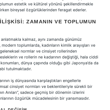
oplumun estetik ve kültürel yönünü şekillendirmekle
irken bireysel özgürlüklerinden feragat ederler.
İLIŞKISI: ZAMANIN VE TOPLUMUN
ünü anlatmakla kalmaz, aynı zamanda günümüz
, modern toplumlarda, kadınların kimlik arayışları ve
geleneksel normlar ve cinsiyet rollerinden
eklerin ve rollerin ne kadarının değiştiği, hala ciddi
i konumları, dünya çapında olduğu gibi Japonya’da da
tabi tutulmaktadır.
ının iş dünyasında karşılaştıkları engellerle
lumsal cinsiyet normları ve beklentileriyle sürekli bir
ın Anıları”, sadece geçmiş bir dönemin izlerini
arının özgürlük mücadelesinin bir yansımasıdır.
SAL DEĞIŞIM