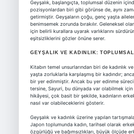
Geyşalık, başlangıçta, toplumsal düzenin için
pozisyonlardan biri gibi görünse de, aynı zam
getirmiştir. Geyşaların çoğu, genç yaşta ailele
benimsemek zorunda bırakılır. Geleneksel ola
için belirli kurallara uyarak varlıklarını sürdür
eşitsizliklerini gözler önüne serer.
GEYŞALIK VE KADINLIK: TOPLUMSAL
Kitabın temel unsurlarından biri de kadınlık ve
yaşta zorluklarla karşılaşmış bir kadındır; a
bir yer edinmiştir. Ancak bu yer edinme süreci,
tersine, Sayuri, bu dünyada var olabilmek içi
hikâyesi, çok basit bir şekilde, kadınların erke
nasıl var olabileceklerini gösterir.
Geyşalık ve kadınlık üzerine yapılan tartışmala
Japon toplumunda kadın, tarihsel olarak erke
özgürlüğü ve bağımsızlıkları, büyük ölçüde erk