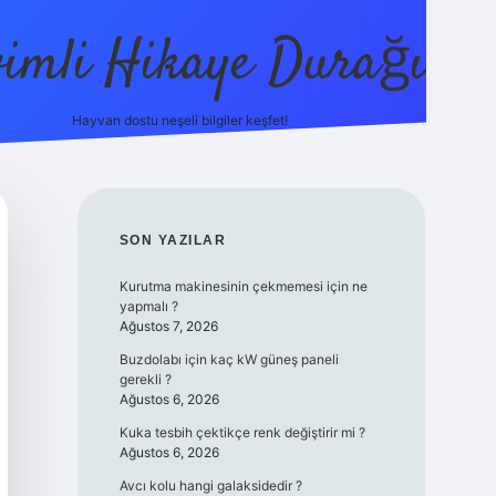
vimli Hikaye Durağı
Hayvan dostu neşeli bilgiler keşfet!
https://betci.co/
vdcasino
vdcasino güncel giriş
betexper.xyz
SIDEBAR
SON YAZILAR
Kurutma makinesinin çekmemesi için ne
yapmalı ?
Ağustos 7, 2026
Buzdolabı için kaç kW güneş paneli
gerekli ?
Ağustos 6, 2026
Kuka tesbih çektikçe renk değiştirir mi ?
Ağustos 6, 2026
Avcı kolu hangi galaksidedir ?