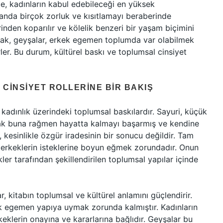
de, kadınların kabul edebileceği en yüksek
anda birçok zorluk ve kısıtlamayı beraberinde
rinden koparılır ve kölelik benzeri bir yaşam biçimini
rak, geyşalar, erkek egemen toplumda var olabilmek
ürler. Bu durum, kültürel baskı ve toplumsal cinsiyet
 CINSIYET ROLLERINE BIR BAKIŞ
 kadınlık üzerindeki toplumsal baskılardır. Sayuri, küçük
ncak buna rağmen hayatta kalmayı başarmış ve kendine
 kesinlikle özgür iradesinin bir sonucu değildir. Tam
n erkeklerin isteklerine boyun eğmek zorundadır. Onun
kler tarafından şekillendirilen toplumsal yapılar içinde
r, kitabın toplumsal ve kültürel anlamını güçlendirir.
k egemen yapıya uymak zorunda kalmıştır. Kadınların
eklerin onayına ve kararlarına bağlıdır. Geyşalar bu