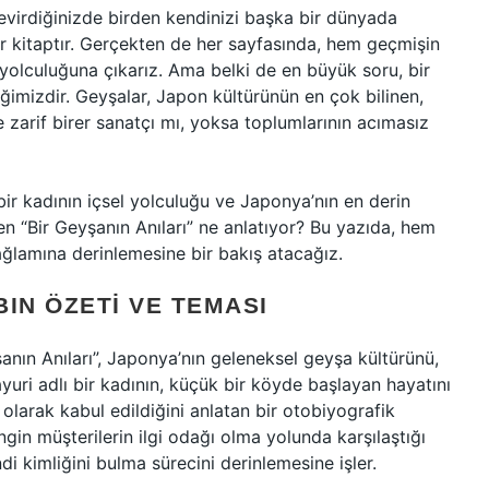
ı çevirdiğinizde birden kendinizi başka bir dünyada
bir kitaptır. Gerçekten de her sayfasında, hem geçmişin
yolculuğuna çıkarız. Ama belki de en büyük soru, bir
imizdir. Geyşalar, Japon kültürünün en çok bilinen,
e zarif birer sanatçı mı, yoksa toplumlarının acımasız
bir kadının içsel yolculuğu ve Japonya’nın en derin
ten “Bir Geyşanın Anıları” ne anlatıyor? Bu yazıda, hem
bağlamına derinlemesine bir bakış atacağız.
BIN ÖZETI VE TEMASI
anın Anıları”, Japonya’nın geleneksel geyşa kültürünü,
yuri adlı bir kadının, küçük bir köyde başlayan hayatını
olarak kabul edildiğini anlatan bir otobiyografik
ngin müşterilerin ilgi odağı olma yolunda karşılaştığı
di kimliğini bulma sürecini derinlemesine işler.