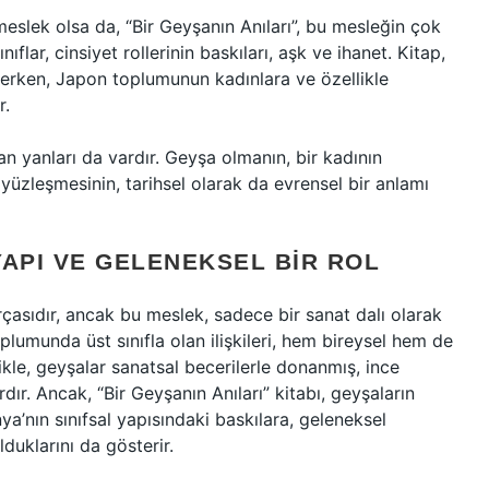
meslek olsa da, “Bir Geyşanın Anıları”, bu mesleğin çok
lar, cinsiyet rollerinin baskıları, aşk ve ihanet. Kitap,
işlerken, Japon toplumunun kadınlara ve özellikle
r.
n yanları da vardır. Geyşa olmanın, bir kadının
 yüzleşmesinin, tarihsel olarak da evrensel bir anlamı
YAPI VE GELENEKSEL BIR ROL
rçasıdır, ancak bu meslek, sadece bir sanat dalı olarak
lumunda üst sınıfla olan ilişkileri, hem bireysel hem de
kle, geyşalar sanatsal becerilerle donanmış, ince
dır. Ancak, “Bir Geyşanın Anıları” kitabı, geyşaların
’nın sınıfsal yapısındaki baskılara, geleneksel
olduklarını da gösterir.