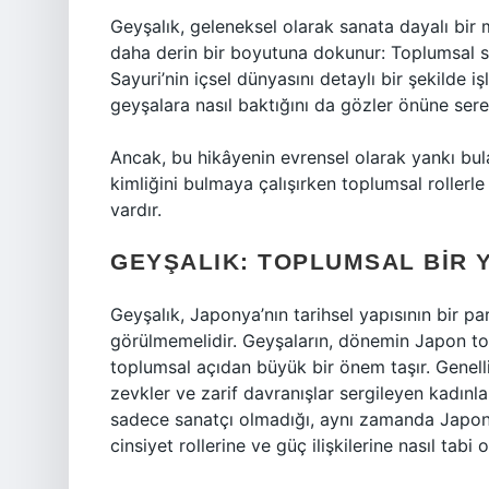
Geyşalık, geleneksel olarak sanata dayalı bir 
daha derin bir boyutuna dokunur: Toplumsal sınıf
Sayuri’nin içsel dünyasını detaylı bir şekilde 
geyşalara nasıl baktığını da gözler önüne sere
Ancak, bu hikâyenin evrensel olarak yankı bula
kimliğini bulmaya çalışırken toplumsal rollerle
vardır.
GEYŞALIK: TOPLUMSAL BIR 
Geyşalık, Japonya’nın tarihsel yapısının bir pa
görülmemelidir. Geyşaların, dönemin Japon top
toplumsal açıdan büyük bir önem taşır. Genelli
zevkler ve zarif davranışlar sergileyen kadınlar
sadece sanatçı olmadığı, aynı zamanda Japonya
cinsiyet rollerine ve güç ilişkilerine nasıl tabi 