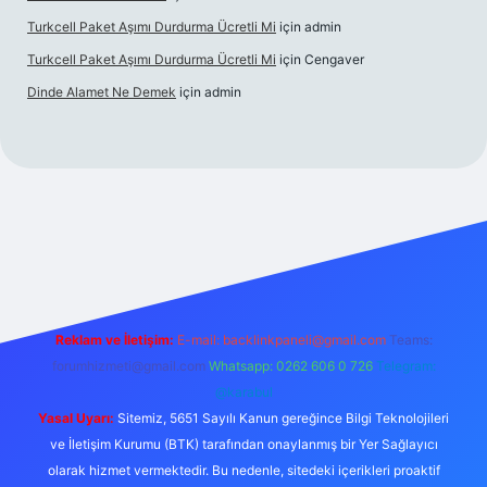
Turkcell Paket Aşımı Durdurma Ücretli Mi
için
admin
Turkcell Paket Aşımı Durdurma Ücretli Mi
için
Cengaver
Dinde Alamet Ne Demek
için
admin
yz
tulipbet giriş
Reklam ve İletişim:
E-mail:
backlinkpaneli@gmail.com
Teams:
forumhizmeti@gmail.com
Whatsapp: 0262 606 0 726
Telegram:
@karabul
Yasal Uyarı:
Sitemiz, 5651 Sayılı Kanun gereğince Bilgi Teknolojileri
ve İletişim Kurumu (BTK) tarafından onaylanmış bir Yer Sağlayıcı
olarak hizmet vermektedir. Bu nedenle, sitedeki içerikleri proaktif