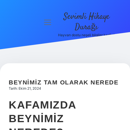
Sevimli Hikaye
menüyü
Durağı
aç
Hayvan dostu neşeli bilgiler keşfet!
Anasayfa
Gizlilik
Politikası
Yasal Uyarı
BEYNIMIZ TAM OLARAK NEREDE
Hakkımızda
Tarih: Ekim 21, 2024
KAFAMIZDA
BEYNIMIZ