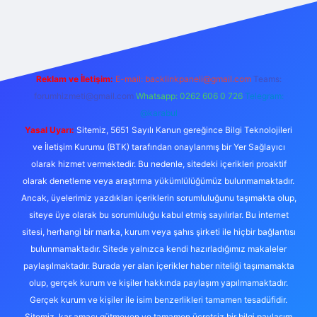
xyz
tulipbet giriş
Reklam ve İletişim:
E-mail:
backlinkpaneli@gmail.com
Teams:
forumhizmeti@gmail.com
Whatsapp: 0262 606 0 726
Telegram:
@karabul
Yasal Uyarı:
Sitemiz, 5651 Sayılı Kanun gereğince Bilgi Teknolojileri
ve İletişim Kurumu (BTK) tarafından onaylanmış bir Yer Sağlayıcı
olarak hizmet vermektedir. Bu nedenle, sitedeki içerikleri proaktif
olarak denetleme veya araştırma yükümlülüğümüz bulunmamaktadır.
Ancak, üyelerimiz yazdıkları içeriklerin sorumluluğunu taşımakta olup,
siteye üye olarak bu sorumluluğu kabul etmiş sayılırlar. Bu internet
sitesi, herhangi bir marka, kurum veya şahıs şirketi ile hiçbir bağlantısı
bulunmamaktadır. Sitede yalnızca kendi hazırladığımız makaleler
paylaşılmaktadır. Burada yer alan içerikler haber niteliği taşımamakta
olup, gerçek kurum ve kişiler hakkında paylaşım yapılmamaktadır.
Gerçek kurum ve kişiler ile isim benzerlikleri tamamen tesadüfidir.
Sitemiz, kar amacı gütmeyen ve tamamen ücretsiz bir bilgi paylaşım