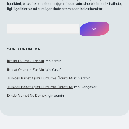
içerikleri,
backlinkpanelicomtr@gmail.com
adresine bildirmeniz halinde,
ilgili içerikler yasal süre içerisinde sitemizden kaldırılacaktır.
Arama
SON YORUMLAR
İKtisat Okumak Zor Mu
için
admin
İKtisat Okumak Zor Mu
için
Yusuf
Turkcell Paket Aşımı Durdurma Ücretli Mi
için
admin
Turkcell Paket Aşımı Durdurma Ücretli Mi
için
Cengaver
Dinde Alamet Ne Demek
için
admin