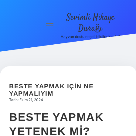
Sevimli Hikaye
menüyü
Durağı
aç
Hayvan dostu neşeli bilgiler keşfet!
Anasayfa
Gizlilik
Politikası
Yasal Uyarı
BESTE YAPMAK IÇIN NE
Hakkımızda
YAPMALIYIM
Tarih: Ekim 21, 2024
BESTE YAPMAK
YETENEK MI?