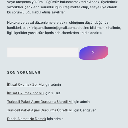
veya araştırma yükümlülüğümüz bulunmamaktadır. Ancak, üyelerimiz
yazdıkları içeriklerin sorumluluğunu taşımakta olup, siteye üye olarak
bu sorumluluğu kabul etmiş sayılırlar.
Hukuka ve yasal düzenlemelere aykırı olduğunu düşündüğünüz
içerikleri,
backlinkpanelicomtr@gmail.com
adresine bildirmeniz halinde,
ilgili içerikler yasal süre içerisinde sitemizden kaldırılacaktır.
Arama
SON YORUMLAR
İKtisat Okumak Zor Mu
için
admin
İKtisat Okumak Zor Mu
için
Yusuf
Turkcell Paket Aşımı Durdurma Ücretli Mi
için
admin
Turkcell Paket Aşımı Durdurma Ücretli Mi
için
Cengaver
Dinde Alamet Ne Demek
için
admin