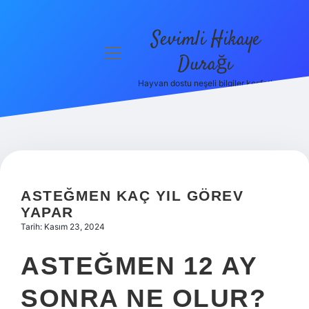
Sevimli Hikaye
menüyü
Durağı
aç
Hayvan dostu neşeli bilgiler keşfet!
Anasayfa
Gizlilik
Politikası
Yasal Uyarı
ASTEĞMEN KAÇ YIL GÖREV
Hakkımızda
YAPAR
Tarih: Kasım 23, 2024
ASTEĞMEN 12 AY
SONRA NE OLUR?