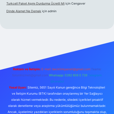
Turkcell Paket Aşımı Durdurma Ücretli Mi
için
Cengaver
Dinde Alamet Ne Demek
için
admin
yz
tulipbet giriş
Reklam ve İletişim:
E-mail:
backlinkpaneli@gmail.com
Teams:
forumhizmeti@gmail.com
Whatsapp: 0262 606 0 726
Telegram:
@karabul
Yasal Uyarı:
Sitemiz, 5651 Sayılı Kanun gereğince Bilgi Teknolojileri
ve İletişim Kurumu (BTK) tarafından onaylanmış bir Yer Sağlayıcı
olarak hizmet vermektedir. Bu nedenle, sitedeki içerikleri proaktif
olarak denetleme veya araştırma yükümlülüğümüz bulunmamaktadır.
Ancak, üyelerimiz yazdıkları içeriklerin sorumluluğunu taşımakta olup,