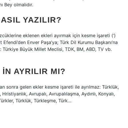
ı Bey olmalıdır.
ASIL YAZILIR?
cüklerine eklenen ekleri ayırmak için kesme işareti (‘)
 Efendi’den Enver Paşa’ya; Türk Dil Kurumu Başkanı’na
lır: Türkiye Büyük Millet Meclisi, TDK, BM, ABD, TV vb.
IN AYRILIR MI?
an sonra gelen ekler kesme işareti ile ayrılmaz: Türklük,
ristiyanlık, Avrupalı, Avrupalılaşma, Aydınlı, Konyalı,
Türkler, Türklük, Türkleşme, Türk…