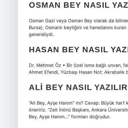
OSMAN BEY NASIL YAZ
Osman Gazi veya Osman Bey olarak da bilinen (Osmanlı: عثمان بك, yaklaşık 125
Bursa), Osmanlı beyliğini ve hanedanını kuran 
generaliydi.
HASAN BEY NASIL YAZ
Dr. Mehmet Öz • Bir özel isme bağlı unvan, fah
Ahmet Efendi, Yüzbaşı Hasan Not: Akrabalık b
ALI BEY NASIL YAZILI
“Ali Bey, Ayşe Hanım” mı? Cevap: Büyük harf ku
öneririz. “Zeit İnönü Başkanı, Ankara Üniversit
Bey, Ayşe Hanım…” formları doğrudur.