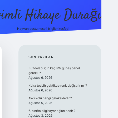
vimli Hikaye Durağı
Hayvan dostu neşeli bilgiler keşfet!
tci.co/
vdcasino
vdcasino güncel giriş
betexper.xyz
tulipbet gi
SIDEBAR
SON YAZILAR
Buzdolabı için kaç kW güneş paneli
gerekli ?
Ağustos 6, 2026
Kuka tesbih çektikçe renk değiştirir mi ?
Ağustos 6, 2026
Avcı kolu hangi galaksidedir ?
Ağustos 5, 2026
6. sınıfta bilgisayar ağları nedir ?
Ağustos 3, 2026