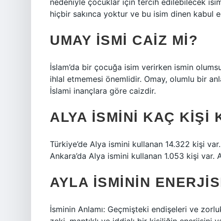
nedeniyle çocuklar için tercih edilebilecek isi
hiçbir sakınca yoktur ve bu isim dinen kabul edi
UMAY ISMI CAIZ MI?
İslam’da bir çocuğa isim verirken ismin olums
ihlal etmemesi önemlidir. Omay, olumlu bir anl
İslami inançlara göre caizdir.
ALYA ISMINI KAÇ KIŞI
Türkiye’de Alya ismini kullanan 14.322 kişi var.
Ankara’da Alya ismini kullanan 1.053 kişi var. Al
AYLA ISMININ ENERJIS
İsminin Anlamı: Geçmişteki endişeleri ve zorl