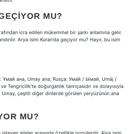
nsıtır.
 GEÇIYOR MU?
arafından icra edilen mükemmel bir şarkı anlamına gelir.
ndırılır. Arya ismi Kuran’da geçiyor mu? Hayır, bu isim
e Tengricilik’te doğurganlık tanrıçasıdır ve dolayısıyla
r. Umay, çeşitli diğer dinlerde görülen yeryüzünün ana
IYOR MU?
steyen aileler arasında özellikle popülerdir. Alya ismi