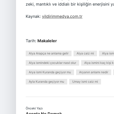
zeki, mantıklı ve iddialı bir kişiliğin enerjisini ya
Kaynak:
yildirimmedya.com.tr
Tarih:
Makaleler
Alya Arapça ne anlama gelir
Alya caiz mi
Alya is
Alya ismindeki çocuklar nasıl olur
Alya ismini kaç kişi k
Arya ismi Kuranda geçiyor mu
Aryanın anlamı nedir
Ayla Kuranda geçiyor mu
Umay ismi caiz mi
Önceki Yazı
Acenta Ne Demek