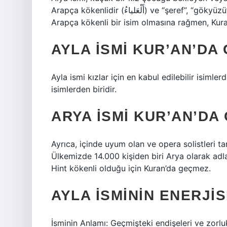
Arapça kökenlidir (أَلْعَلياءُ) ve “şeref”, “gökyüzü”, “dağ zirvesi” ve “yükseklik” anlamına gelir. Alya ismi
Arapça kökenli bir isim olmasına rağmen, Kur
AYLA ISMI KUR’AN’DA
Ayla ismi kızlar için en kabul edilebilir isimle
isimlerden biridir.
ARYA ISMI KUR’AN’DA
Ayrıca, içinde uyum olan ve opera solistleri t
Ülkemizde 14.000 kişiden biri Arya olarak adla
Hint kökenli olduğu için Kuran’da geçmez.
AYLA ISMININ ENERJIS
İsminin Anlamı: Geçmişteki endişeleri ve zorl