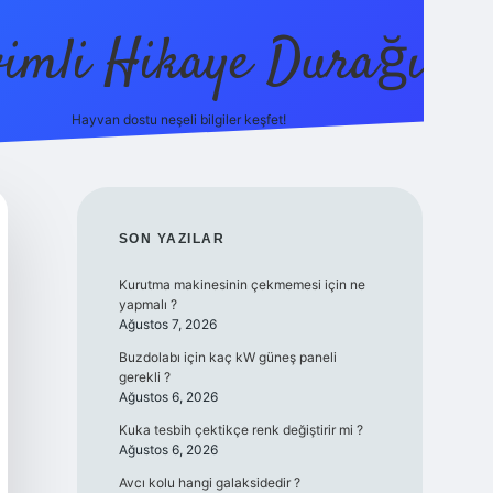
vimli Hikaye Durağı
Hayvan dostu neşeli bilgiler keşfet!
ttps://betci.co/
vdcasino
vdcasino güncel giriş
betexper.xyz
t
SIDEBAR
SON YAZILAR
Kurutma makinesinin çekmemesi için ne
yapmalı ?
Ağustos 7, 2026
Buzdolabı için kaç kW güneş paneli
gerekli ?
Ağustos 6, 2026
Kuka tesbih çektikçe renk değiştirir mi ?
Ağustos 6, 2026
Avcı kolu hangi galaksidedir ?