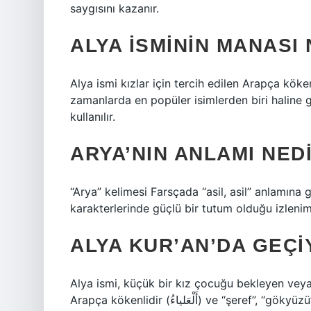
saygısını kazanır.
ALYA ISMININ MANASI
Alya ismi kızlar için tercih edilen Arapça köken
zamanlarda en popüler isimlerden biri haline 
kullanılır.
ARYA’NIN ANLAMI NED
“Arya” kelimesi Farsçada “asil, asil” anlamına g
karakterlerinde güçlü bir tutum olduğu izlenimi
ALYA KUR’AN’DA GEÇ
Alya ismi, küçük bir kız çocuğu bekleyen veya i
Arapça kökenlidir (أَلْعَلياءُ) ve “şeref”, “gökyüzü”, “dağ zirvesi” ve “yükseklik” anlamına gelir. Alya ismi