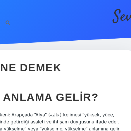
Se
h
 NE DEMEK
 ANLAMA GELIR?
a” (عالية) kelimesi “yüksek, yüce,
inde getirdiği asaleti ve ihtişam duygusunu ifade eder.
’ya yükselme” veya “yükselme, yükselme” anlamına gelir.