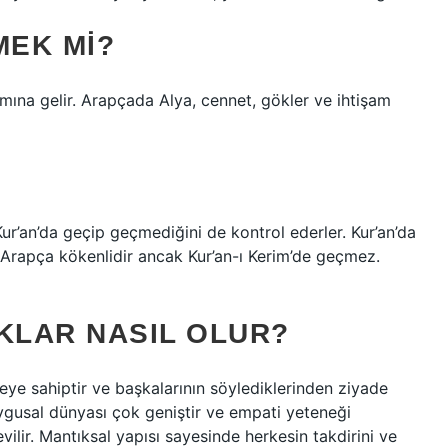
MEK MI?
mına gelir. Arapçada Alya, cennet, gökler ve ihtişam
 Kur’an’da geçip geçmediğini de kontrol ederler. Kur’an’da
mi Arapça kökenlidir ancak Kur’an-ı Kerim’de geçmez.
KLAR NASIL OLUR?
adeye sahiptir ve başkalarının söylediklerinden ziyade
ygusal dünyası çok geniştir ve empati yeteneği
ilir. Mantıksal yapısı sayesinde herkesin takdirini ve