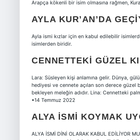
Arapça kökenli bir isim olmasına rağmen, Kur
AYLA KUR’AN’DA GEÇ
Ayla ismi kızlar için en kabul edilebilir isimle
isimlerden biridir.
CENNETTEKI GÜZEL KI
Lara: Süsleyen kişi anlamına gelir. Dünya, gül
hediyesi ve cennete açılan son derece güzel bi
bekleyen meleğin adıdır. Lina: Cennetteki pal
•14 Temmuz 2022
ALYA ISMI KOYMAK U
ALYA İSMİ DİNİ OLARAK KABUL EDİLİYOR MU? Al