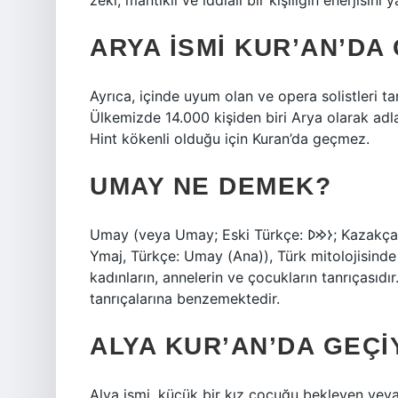
zeki, mantıklı ve iddialı bir kişiliğin enerjisini ya
ARYA ISMI KUR’AN’DA
Ayrıca, içinde uyum olan ve opera solistleri t
Ülkemizde 14.000 kişiden biri Arya olarak adla
Hint kökenli olduğu için Kuran’da geçmez.
UMAY NE DEMEK?
Umay (veya Umay; Eski Türkçe: 𐰆𐰢𐰖; Kazakça: Ұмай aна, Umay ana; Rusça: Ума́й / Ымай, Umáj /
Ymaj, Türkçe: Umay (Ana)), Türk mitolojisinde v
kadınların, annelerin ve çocukların tanrıçasıdı
tanrıçalarına benzemektedir.
ALYA KUR’AN’DA GEÇ
Alya ismi, küçük bir kız çocuğu bekleyen veya i