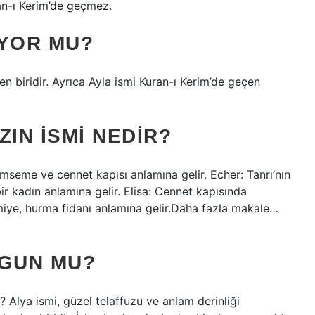
an-ı Kerim’de geçmez.
IYOR MU?
rden biridir. Ayrıca Ayla ismi Kuran-ı Kerim’de geçen
ZIN ISMI NEDIR?
ümseme ve cennet kapısı anlamına gelir. Echer: Tanrı’nın
r kadın anlamına gelir. Elisa: Cennet kapısında
miye, hurma fidanı anlamına gelir.Daha fazla makale…
YGUN MU?
ya ismi, güzel telaffuzu ve anlam derinliği