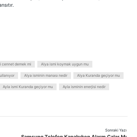
nsıtır.
mi cennet demek mi
Alya ismi koymak uygun mu
ullanıyor
Alya isminin manası nedir
Alya Kuranda geçiyor mu
Ayla ismi Kuranda geçiyor mu
Ayla isminin enerjisi nedir
Sonraki Yazı
Samsung Telefon Kapalıyken Alarm Çalar Mı