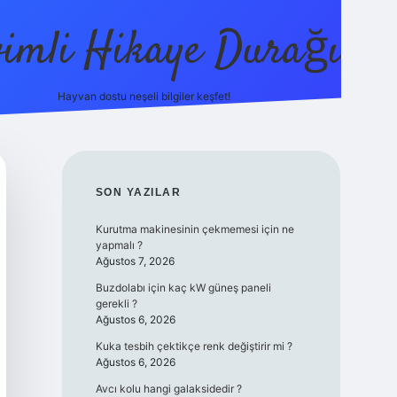
vimli Hikaye Durağı
Hayvan dostu neşeli bilgiler keşfet!
https://be
SIDEBAR
SON YAZILAR
Kurutma makinesinin çekmemesi için ne
yapmalı ?
Ağustos 7, 2026
Buzdolabı için kaç kW güneş paneli
gerekli ?
Ağustos 6, 2026
Kuka tesbih çektikçe renk değiştirir mi ?
Ağustos 6, 2026
Avcı kolu hangi galaksidedir ?