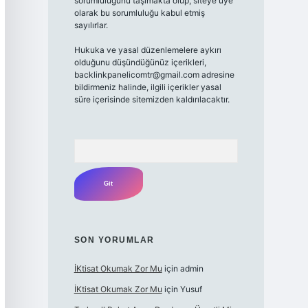
sorumluluğunu taşımakta olup, siteye üye
olarak bu sorumluluğu kabul etmiş
sayılırlar.
Hukuka ve yasal düzenlemelere aykırı
olduğunu düşündüğünüz içerikleri,
backlinkpanelicomtr@gmail.com
adresine
bildirmeniz halinde, ilgili içerikler yasal
süre içerisinde sitemizden kaldırılacaktır.
Arama
SON YORUMLAR
İKtisat Okumak Zor Mu
için
admin
İKtisat Okumak Zor Mu
için
Yusuf