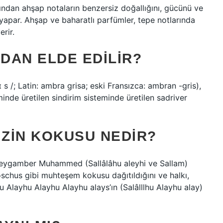
rından ahşap notaların benzersiz doğallığını, gücünü ve
i yapar. Ahşap ve baharatlı parfümler, tepe notlarında
rir.
DAN ELDE EDILIR?
ɪ s /; Latin: ambra grisa; eski Fransızca: ambran -gris),
minde üretilen sindirim sisteminde üretilen sadriver
ZIN KOKUSU NEDIR?
“Peygamber Muhammed (Sallâlâhu aleyhi ve Sallam)
schus gibi muhteşem kokusu dağıtıldığını ve halkı,
hu Alayhu Alayhu Alayhu alays’ın (Salâlllhu Alayhu alay)