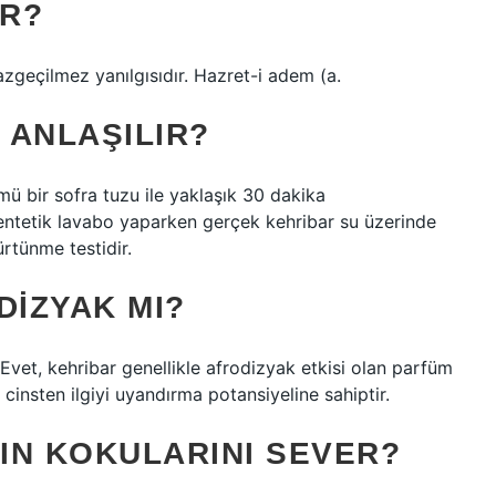
IR?
zgeçilmez yanılgısıdır. Hazret-i adem (a.
 ANLAŞILIR?
ü bir sofra tuzu ile yaklaşık 30 dakika
 sentetik lavabo yaparken gerçek kehribar su üzerinde
ürtünme testidir.
IZYAK MI?
Evet, kehribar genellikle afrodizyak etkisi olan parfüm
şı cinsten ilgiyi uyandırma potansiyeline sahiptir.
IN KOKULARINI SEVER?