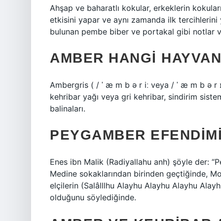
Ahşap ve baharatlı kokular, erkeklerin kokula
etkisini yapar ve aynı zamanda ilk tercihlerin
bulunan pembe biber ve portakal gibi notlar ve
AMBER HANGI HAYVAN
Ambergris ( / ˈ æ m b ə r iː veya / ˈ æ m b ə r 
kehribar yağı veya gri kehribar, sindirim siste
balinaları.
PEYGAMBER EFENDIMI
Enes ibn Malik (Radiyallahu anh) şöyle der: 
Medine sokaklarından birinden geçtiğinde, Mo
elçilerin (Salâlllhu Alayhu Alayhu Alayhu Alay
olduğunu söylediğinde.