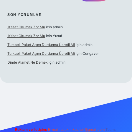
SON YORUMLAR
İKtisat Okumak Zor Mu
için
admin
İKtisat Okumak Zor Mu
için
Yusuf
Turkcell Paket Aşımı Durdurma Ücretli Mi
için
admin
Turkcell Paket Aşımı Durdurma Ücretli Mi
için
Cengaver
Dinde Alamet Ne Demek
için
admin
z
tulipbet giriş
Reklam ve İletişim:
E-mail:
backlinkpaneli@gmail.com
Teams: