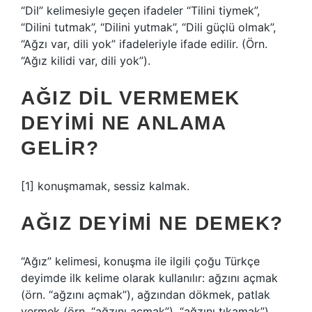
“Dil” kelimesiyle geçen ifadeler “Tilini tiymek”,
“Dilini tutmak”, “Dilini yutmak”, “Dili güçlü olmak”,
“Ağzı var, dili yok” ifadeleriyle ifade edilir. (Örn.
“Ağız kilidi var, dili yok”).
AĞIZ DIL VERMEMEK
DEYIMI NE ANLAMA
GELIR?
[1] konuşmamak, sessiz kalmak.
AĞIZ DEYIMI NE DEMEK?
“Ağız” kelimesi, konuşma ile ilgili çoğu Türkçe
deyimde ilk kelime olarak kullanılır: ağzını açmak
(örn. “ağzını açmak”), ağzından dökmek, patlak
vermek (örn. “ağzını açmak”). “ağzını tıkamak”),