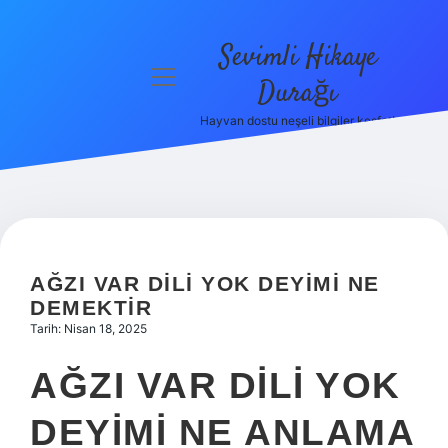
Sevimli Hikaye
menüyü
Durağı
aç
Hayvan dostu neşeli bilgiler keşfet!
Anasayfa
Gizlilik
Politikası
Yasal Uyarı
AĞZI VAR DILI YOK DEYIMI NE
Hakkımızda
DEMEKTIR
Tarih: Nisan 18, 2025
AĞZI VAR DILI YOK
DEYIMI NE ANLAMA