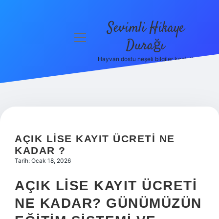
Sevimli Hikaye
menüyü
Durağı
aç
Hayvan dostu neşeli bilgiler keşfet!
Anasayfa
Gizlilik
Politikası
Yasal Uyarı
AÇIK LISE KAYIT ÜCRETI NE
Hakkımızda
KADAR ?
Tarih: Ocak 18, 2026
AÇIK LISE KAYIT ÜCRETI
NE KADAR? GÜNÜMÜZÜN