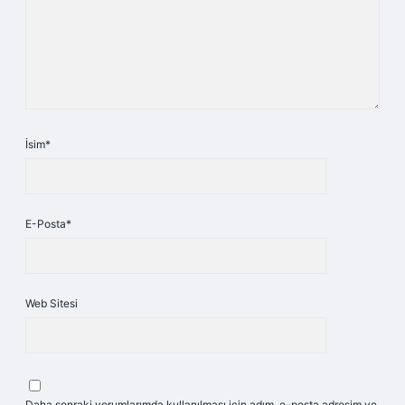
İsim*
E-Posta*
Web Sitesi
Daha sonraki yorumlarımda kullanılması için adım, e-posta adresim ve