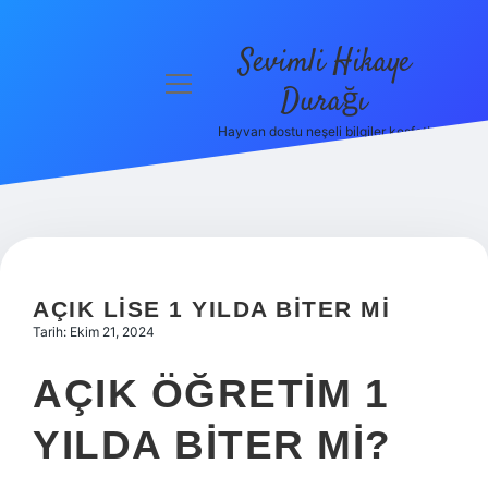
Sevimli Hikaye
menüyü
Durağı
aç
Hayvan dostu neşeli bilgiler keşfet!
Anasayfa
Gizlilik
Politikası
Yasal Uyarı
AÇIK LISE 1 YILDA BITER MI
Hakkımızda
Tarih: Ekim 21, 2024
AÇIK ÖĞRETIM 1
YILDA BITER MI?