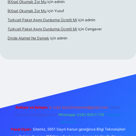
İKtisat Okumak Zor Mu
için
admin
İKtisat Okumak Zor Mu
için
Yusuf
Turkcell Paket Aşımı Durdurma Ücretli Mi
için
admin
Turkcell Paket Aşımı Durdurma Ücretli Mi
için
Cengaver
Dinde Alamet Ne Demek
için
admin
z
tulipbet giriş
Reklam ve İletişim:
E-mail:
backlinkpaneli@gmail.com
Teams:
forumhizmeti@gmail.com
Whatsapp: 0262 606 0 726
Telegram:
@karabul
Yasal Uyarı:
Sitemiz, 5651 Sayılı Kanun gereğince Bilgi Teknolojileri