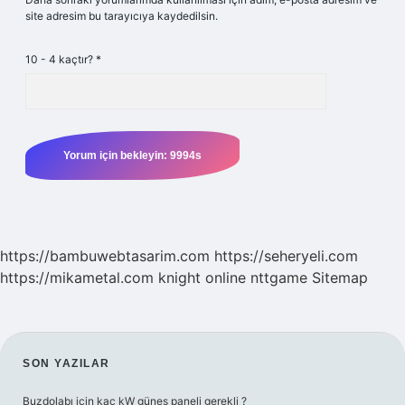
site adresim bu tarayıcıya kaydedilsin.
10 - 4 kaçtır?
*
https://bambuwebtasarim.com
https://seheryeli.com
https://mikametal.com
knight online
nttgame
Sitemap
SIDEBAR
SON YAZILAR
Buzdolabı için kaç kW güneş paneli gerekli ?