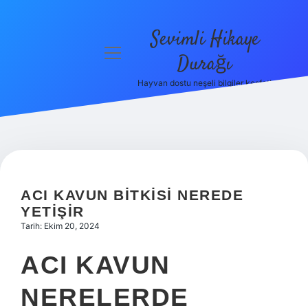
Sevimli Hikaye
menüyü
Durağı
aç
Hayvan dostu neşeli bilgiler keşfet!
Anasayfa
Gizlilik
Politikası
Yasal Uyarı
ACI KAVUN BITKISI NEREDE
Hakkımızda
YETIŞIR
Tarih: Ekim 20, 2024
ACI KAVUN
NERELERDE