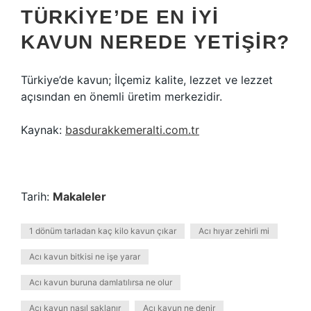
TÜRKIYE’DE EN IYI
KAVUN NEREDE YETIŞIR?
Türkiye’de kavun; İlçemiz kalite, lezzet ve lezzet
açısından en önemli üretim merkezidir.
Kaynak:
basdurakkemeralti.com.tr
Tarih:
Makaleler
1 dönüm tarladan kaç kilo kavun çıkar
Acı hıyar zehirli mi
Acı kavun bitkisi ne işe yarar
Acı kavun buruna damlatılırsa ne olur
Acı kavun nasıl saklanır
Acı kavun ne denir