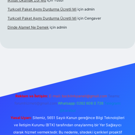
İKtisat Okumak Zor Mu
için
Yusuf
Turkcell Paket Aşımı Durdurma Ücretli Mi
için
admin
Turkcell Paket Aşımı Durdurma Ücretli Mi
için
Cengaver
Dinde Alamet Ne Demek
için
admin
yz
tulipbet giriş
Reklam ve İletişim:
E-mail:
backlinkpaneli@gmail.com
Teams:
forumhizmeti@gmail.com
Whatsapp: 0262 606 0 726
Telegram:
@karabul
Yasal Uyarı:
Sitemiz, 5651 Sayılı Kanun gereğince Bilgi Teknolojileri
ve İletişim Kurumu (BTK) tarafından onaylanmış bir Yer Sağlayıcı
olarak hizmet vermektedir. Bu nedenle, sitedeki içerikleri proaktif