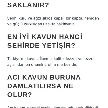
SAKLANIR?
Serin, kuru ve ağzı sıkıca kapalı bir kapta, nemden
ve güçlü ışık/ısıdan uzakta saklayınız.
EN IYI KAVUN HANGI
ŞEHIRDE YETIŞIR?
Türkiye’de kavun; İlçemiz kalite, lezzet ve lezzet
açısından en önemli üretim merkezidir.
ACI KAVUN BURUNA
DAMLATILIRSA NE
OLUR?
Acı kavun, normal suyla iyice seyreltilerek dikkatli