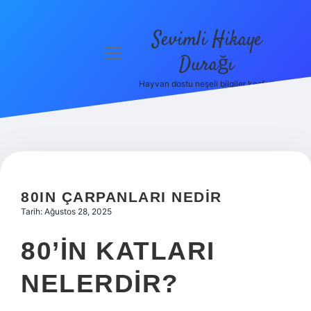
Sevimli Hikaye
menüyü
Durağı
aç
Hayvan dostu neşeli bilgiler keşfet!
Anasayfa
Gizlilik
Politikası
Yasal Uyarı
80IN ÇARPANLARI NEDIR
Hakkımızda
Tarih: Ağustos 28, 2025
80’IN KATLARI
NELERDIR?