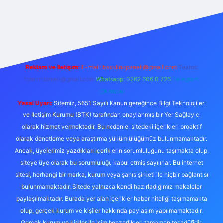
xyz
tulipbet giriş
Reklam ve İletişim:
E-mail:
backlinkpaneli@gmail.com
Teams:
forumhizmeti@gmail.com
Whatsapp: 0262 606 0 726
Telegram:
@karabul
Yasal Uyarı:
Sitemiz, 5651 Sayılı Kanun gereğince Bilgi Teknolojileri
ve İletişim Kurumu (BTK) tarafından onaylanmış bir Yer Sağlayıcı
olarak hizmet vermektedir. Bu nedenle, sitedeki içerikleri proaktif
olarak denetleme veya araştırma yükümlülüğümüz bulunmamaktadır.
Ancak, üyelerimiz yazdıkları içeriklerin sorumluluğunu taşımakta olup,
siteye üye olarak bu sorumluluğu kabul etmiş sayılırlar. Bu internet
sitesi, herhangi bir marka, kurum veya şahıs şirketi ile hiçbir bağlantısı
bulunmamaktadır. Sitede yalnızca kendi hazırladığımız makaleler
paylaşılmaktadır. Burada yer alan içerikler haber niteliği taşımamakta
olup, gerçek kurum ve kişiler hakkında paylaşım yapılmamaktadır.
Gerçek kurum ve kişiler ile isim benzerlikleri tamamen tesadüfidir.