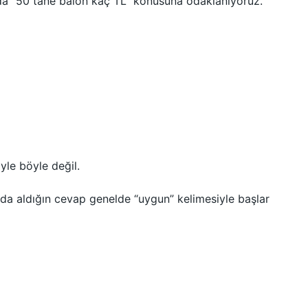
zda “50 tane balon kaç TL” konusuna odaklanıyoruz.
öyle böyle değil.
a aldığın cevap genelde “uygun” kelimesiyle başlar