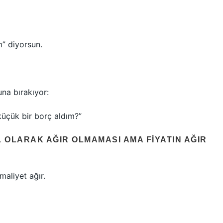
m” diyorsun.
na bırakıyor:
üçük bir borç aldım?”
 OLARAK AĞIR OLMAMASI AMA FIYATIN AĞIR
maliyet ağır.