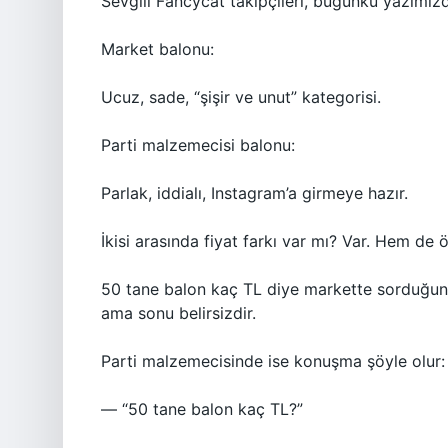
Sevgili Fancycat takipçileri, bugünkü yazımı
Market balonu:
Ucuz, sade, “şişir ve unut” kategorisi.
Parti malzemecisi balonu:
Parlak, iddialı, Instagram’a girmeye hazır.
İkisi arasında fiyat farkı var mı? Var. Hem de 
50 tane balon kaç TL diye markette sorduğund
ama sonu belirsizdir.
Parti malzemecisinde ise konuşma şöyle olur:
— “50 tane balon kaç TL?”