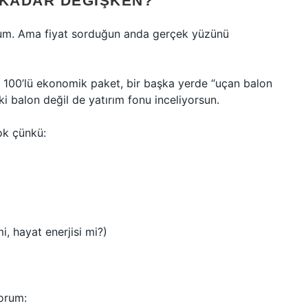
 KADAR DEĞIŞKEN?
sum. Ama fiyat sorduğun anda gerçek yüzünü
e 100’lü ekonomik paket, bir başka yerde “uçan balon
ki balon değil de yatırım fonu inceliyorsun.
ok çünkü:
, hayat enerjisi mi?)
yorum: