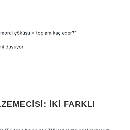
+ moral çöküşü = toplam kaç eder?”
imi duyuyor:
EMECISI: İKI FARKLI