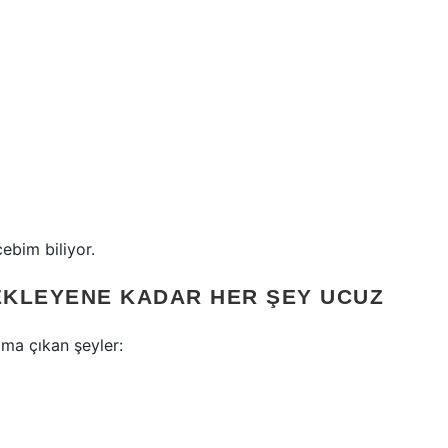
bim biliyor.
 EKLEYENE KADAR HER ŞEY UCUZ
ıma çıkan şeyler: