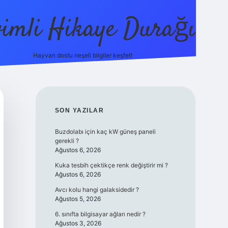
vimli Hikaye Durağı
Hayvan dostu neşeli bilgiler keşfet!
https://b
SIDEBAR
SON YAZILAR
Buzdolabı için kaç kW güneş paneli
gerekli ?
Ağustos 6, 2026
Kuka tesbih çektikçe renk değiştirir mi ?
Ağustos 6, 2026
Avcı kolu hangi galaksidedir ?
Ağustos 5, 2026
6. sınıfta bilgisayar ağları nedir ?
Ağustos 3, 2026