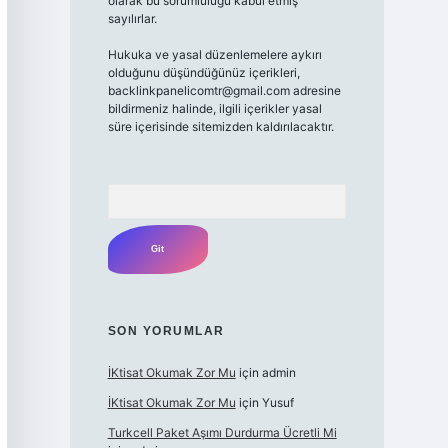
olarak bu sorumluluğu kabul etmiş
sayılırlar.
Hukuka ve yasal düzenlemelere aykırı
olduğunu düşündüğünüz içerikleri,
backlinkpanelicomtr@gmail.com
adresine
bildirmeniz halinde, ilgili içerikler yasal
süre içerisinde sitemizden kaldırılacaktır.
Arama
SON YORUMLAR
İKtisat Okumak Zor Mu
için
admin
İKtisat Okumak Zor Mu
için
Yusuf
Turkcell Paket Aşımı Durdurma Ücretli Mi