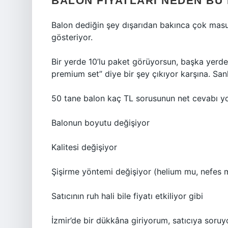
BALON FIYATLARI NEDEN BU
Balon dediğin şey dışarıdan bakınca çok ma
gösteriyor.
Bir yerde 10’lu paket görüyorsun, başka yerd
premium set” diye bir şey çıkıyor karşına. San
50 tane balon kaç TL sorusunun net cevabı y
Balonun boyutu değişiyor
Kalitesi değişiyor
Şişirme yöntemi değişiyor (helium mu, nefes mi
Satıcının ruh hali bile fiyatı etkiliyor gibi
İzmir’de bir dükkâna giriyorum, satıcıya soru