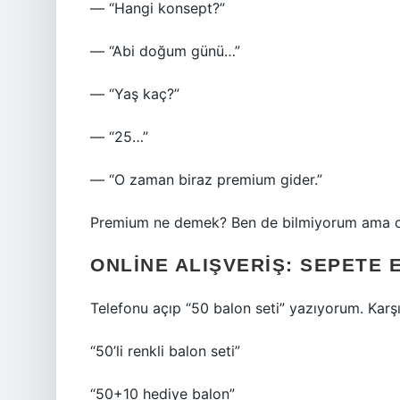
— “Hangi konsept?”
— “Abi doğum günü…”
— “Yaş kaç?”
— “25…”
— “O zaman biraz premium gider.”
Premium ne demek? Ben de bilmiyorum ama ce
ONLINE ALIŞVERIŞ: SEPETE
Telefonu açıp “50 balon seti” yazıyorum. Karş
“50’li renkli balon seti”
“50+10 hediye balon”