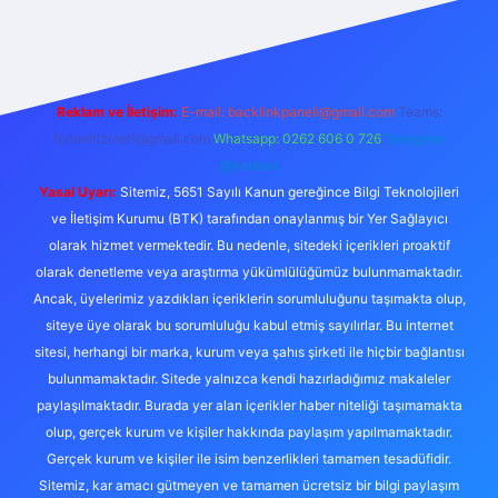
et giriş
Reklam ve İletişim:
E-mail:
backlinkpaneli@gmail.com
Teams:
forumhizmeti@gmail.com
Whatsapp: 0262 606 0 726
Telegram:
@karabul
Yasal Uyarı:
Sitemiz, 5651 Sayılı Kanun gereğince Bilgi Teknolojileri
ve İletişim Kurumu (BTK) tarafından onaylanmış bir Yer Sağlayıcı
olarak hizmet vermektedir. Bu nedenle, sitedeki içerikleri proaktif
olarak denetleme veya araştırma yükümlülüğümüz bulunmamaktadır.
Ancak, üyelerimiz yazdıkları içeriklerin sorumluluğunu taşımakta olup,
siteye üye olarak bu sorumluluğu kabul etmiş sayılırlar. Bu internet
sitesi, herhangi bir marka, kurum veya şahıs şirketi ile hiçbir bağlantısı
bulunmamaktadır. Sitede yalnızca kendi hazırladığımız makaleler
paylaşılmaktadır. Burada yer alan içerikler haber niteliği taşımamakta
olup, gerçek kurum ve kişiler hakkında paylaşım yapılmamaktadır.
Gerçek kurum ve kişiler ile isim benzerlikleri tamamen tesadüfidir.
Sitemiz, kar amacı gütmeyen ve tamamen ücretsiz bir bilgi paylaşım