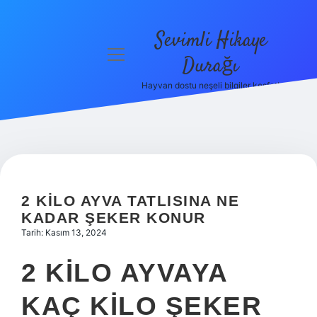
Sevimli Hikaye
menüyü
Durağı
aç
Hayvan dostu neşeli bilgiler keşfet!
Anasayfa
Gizlilik
Politikası
Yasal Uyarı
2 KILO AYVA TATLISINA NE
Hakkımızda
KADAR ŞEKER KONUR
Tarih: Kasım 13, 2024
2 KILO AYVAYA
KAÇ KILO ŞEKER