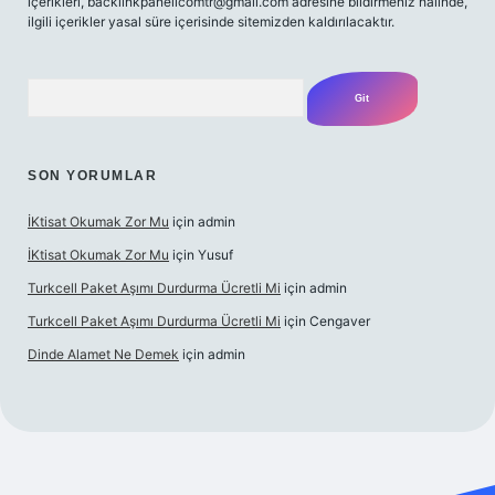
içerikleri,
backlinkpanelicomtr@gmail.com
adresine bildirmeniz halinde,
ilgili içerikler yasal süre içerisinde sitemizden kaldırılacaktır.
Arama
SON YORUMLAR
İKtisat Okumak Zor Mu
için
admin
İKtisat Okumak Zor Mu
için
Yusuf
Turkcell Paket Aşımı Durdurma Ücretli Mi
için
admin
Turkcell Paket Aşımı Durdurma Ücretli Mi
için
Cengaver
Dinde Alamet Ne Demek
için
admin