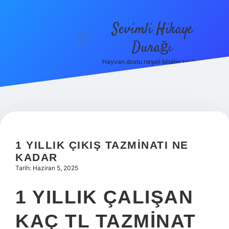
Sevimli Hikaye
menüyü
Durağı
aç
Hayvan dostu neşeli bilgiler keşfet!
Anasayfa
Gizlilik
Politikası
Yasal Uyarı
1 YILLIK ÇIKIŞ TAZMINATI NE
Hakkımızda
KADAR
Tarih: Haziran 5, 2025
1 YILLIK ÇALIŞAN
KAÇ TL TAZMINAT