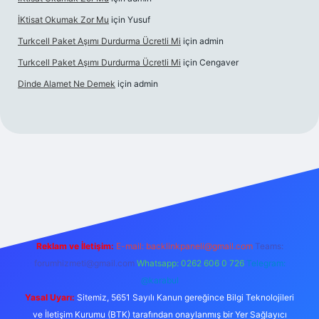
İKtisat Okumak Zor Mu
için
Yusuf
Turkcell Paket Aşımı Durdurma Ücretli Mi
için
admin
Turkcell Paket Aşımı Durdurma Ücretli Mi
için
Cengaver
Dinde Alamet Ne Demek
için
admin
yz
tulipbet giriş
Reklam ve İletişim:
E-mail:
backlinkpaneli@gmail.com
Teams:
forumhizmeti@gmail.com
Whatsapp: 0262 606 0 726
Telegram:
@karabul
Yasal Uyarı:
Sitemiz, 5651 Sayılı Kanun gereğince Bilgi Teknolojileri
ve İletişim Kurumu (BTK) tarafından onaylanmış bir Yer Sağlayıcı