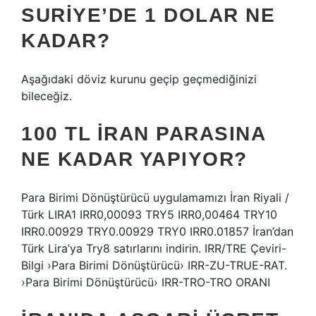
SURIYE’DE 1 DOLAR NE
KADAR?
Aşağıdaki döviz kurunu geçip geçmediğinizi
bileceğiz.
100 TL İRAN PARASINA
NE KADAR YAPIYOR?
Para Birimi Dönüştürücü uygulamamızı İran Riyali /
Türk LIRA1 IRR0,00093 TRY5 IRR0,00464 TRY10
IRR0.00929 TRY0.00929 TRY0 IRR0.01857 İran’dan
Türk Lira’ya Try8 satırlarını indirin. IRR/TRE Çeviri-
Bilgi ›Para Birimi Dönüştürücü› IRR-ZU-TRUE-RAT.
›Para Birimi Dönüştürücü› IRR-TRO-TRO ORANI