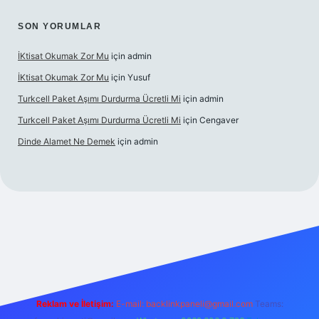
SON YORUMLAR
İKtisat Okumak Zor Mu
için
admin
İKtisat Okumak Zor Mu
için
Yusuf
Turkcell Paket Aşımı Durdurma Ücretli Mi
için
admin
Turkcell Paket Aşımı Durdurma Ücretli Mi
için
Cengaver
Dinde Alamet Ne Demek
için
admin
per.xyz
tulipbet giriş
Reklam ve İletişim:
E-mail:
backlinkpaneli@gmail.com
Teams: