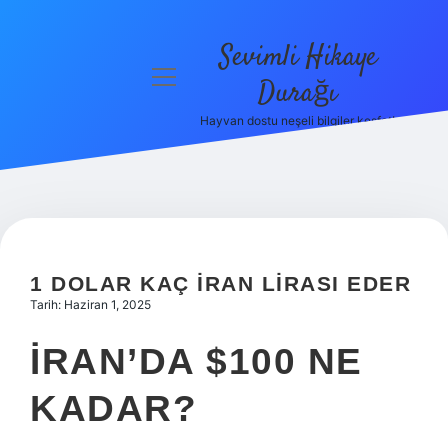
Sevimli Hikaye
menüyü
Durağı
aç
Hayvan dostu neşeli bilgiler keşfet!
Anasayfa
Gizlilik
Politikası
Yasal Uyarı
1 DOLAR KAÇ İRAN LIRASI EDER
Hakkımızda
Tarih: Haziran 1, 2025
İRAN’DA $100 NE
KADAR?