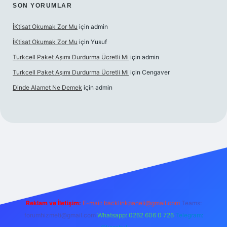
SON YORUMLAR
İKtisat Okumak Zor Mu
için
admin
İKtisat Okumak Zor Mu
için
Yusuf
Turkcell Paket Aşımı Durdurma Ücretli Mi
için
admin
Turkcell Paket Aşımı Durdurma Ücretli Mi
için
Cengaver
Dinde Alamet Ne Demek
için
admin
yz
tulipbet giriş
Reklam ve İletişim:
E-mail:
backlinkpaneli@gmail.com
Teams:
forumhizmeti@gmail.com
Whatsapp: 0262 606 0 726
Telegram: