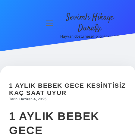
Sevimli Hikaye
menüyü
Durağı
aç
Hayvan dostu neşeli bilgiler keşfet!
Anasayfa
Gizlilik
Politikası
Yasal Uyarı
1 AYLIK BEBEK GECE KESINTISIZ
Hakkımızda
KAÇ SAAT UYUR
Tarih: Haziran 4, 2025
1 AYLIK BEBEK
GECE