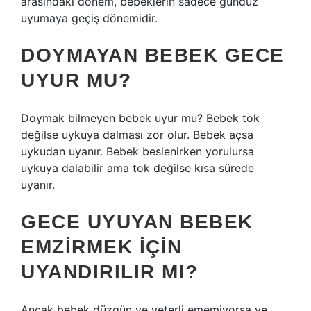
arasındaki dönem, bebeklerin sadece gündüz
uyumaya geçiş dönemidir.
DOYMAYAN BEBEK GECE
UYUR MU?
Doymak bilmeyen bebek uyur mu? Bebek tok
değilse uykuya dalması zor olur. Bebek açsa
uykudan uyanır. Bebek beslenirken yorulursa
uykuya dalabilir ama tok değilse kısa sürede
uyanır.
GECE UYUYAN BEBEK
EMZIRMEK IÇIN
UYANDIRILIR MI?
Ancak bebek düzgün ve yeterli ememiyorsa ve