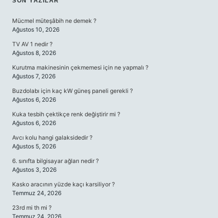
SIDEBAR
SON YAZILAR
Mücmel müteşâbih ne demek ?
Ağustos 10, 2026
TV AV 1 nedir ?
Ağustos 8, 2026
Kurutma makinesinin çekmemesi için ne yapmalı ?
Ağustos 7, 2026
Buzdolabı için kaç kW güneş paneli gerekli ?
Ağustos 6, 2026
Kuka tesbih çektikçe renk değiştirir mi ?
Ağustos 6, 2026
Avcı kolu hangi galaksidedir ?
Ağustos 5, 2026
6. sınıfta bilgisayar ağları nedir ?
Ağustos 3, 2026
Kasko aracının yüzde kaçı karsiliyor ?
Temmuz 24, 2026
23rd mi th mi ?
Temmuz 24, 2026