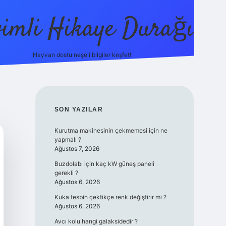
vimli Hikaye Durağı
Hayvan dostu neşeli bilgiler keşfet!
https://betci.co/
vdcasino
vdcasino güncel giriş
betexper
SIDEBAR
SON YAZILAR
Kurutma makinesinin çekmemesi için ne
yapmalı ?
Ağustos 7, 2026
Buzdolabı için kaç kW güneş paneli
gerekli ?
Ağustos 6, 2026
Kuka tesbih çektikçe renk değiştirir mi ?
Ağustos 6, 2026
Avcı kolu hangi galaksidedir ?