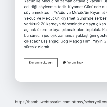
Yecüc ile Mecüc ne zaman ortaya çıkacak? Baz
edildiği söylenmektedir. Kıyamet Günü’nde duva
söylenmektedir. Ye’cüc ve Me’cüc’ün Kıyamet
Ye’cüc ve Me’cüc’ün Kıyamet Günü’nde serbest
varlıktır? Zülkarneyn döneminde ortaya çıka
açmak üzere ortaya çıkacak olan topluluk. K
bu sürecin jeolojik zamanda yaklaştığını göst
çıkacak? Başlangıç: Gog Magog Filmi Yayın Gü
süresiz olarak…
Yecüc
Devamını okuyun
Yorum Bırak
Mecüc
Nasıl
Ortaya
Çıkacak
https://bambuwebtasarim.com
https://seheryeli.c