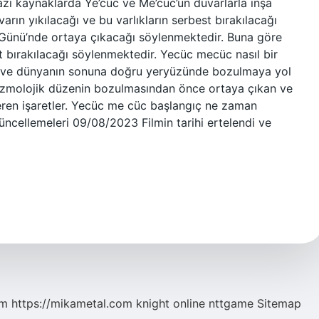
ı kaynaklarda Ye’cüc ve Me’cüc’ün duvarlarla inşa
rın yıkılacağı ve bu varlıkların serbest bırakılacağı
 Günü’nde ortaya çıkacağı söylenmektedir. Buna göre
 bırakılacağı söylenmektedir. Yecüc mecüc nasıl bir
n ve dünyanın sonuna doğru yeryüzünde bozulmaya yol
ozmolojik düzenin bozulmasından önce ortaya çıkan ve
eren işaretler. Yecüc me cüc başlangıç ne zaman
ncellemeleri 09/08/2023 Filmin tarihi ertelendi ve
om
https://mikametal.com
knight online
nttgame
Sitemap