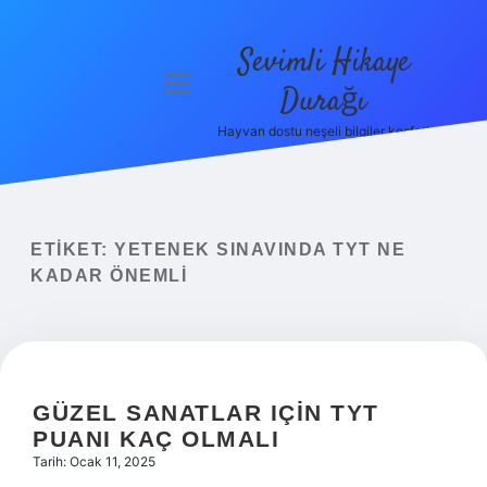
Sevimli Hikaye
menüyü
Durağı
aç
Hayvan dostu neşeli bilgiler keşfet!
Anasayfa
Gizlilik
Politikası
ETIKET:
YETENEK SINAVINDA TYT NE
Yasal Uyarı
KADAR ÖNEMLI
Hakkımızda
GÜZEL SANATLAR IÇIN TYT
PUANI KAÇ OLMALI
Tarih: Ocak 11, 2025