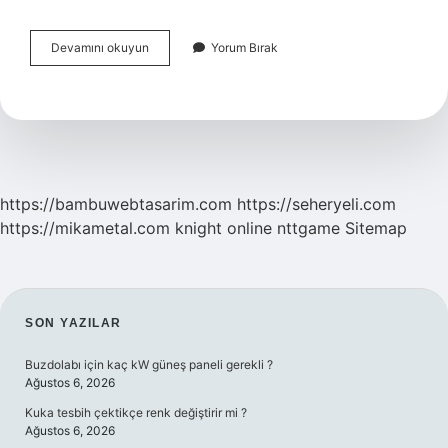
Güzel
Devamını okuyun
Yorum Bırak
Sanatlar
Için
Tyt
Puanı
Kaç
Olmalı
https://bambuwebtasarim.com
https://seheryeli.com
https://mikametal.com
knight online
nttgame
Sitemap
SIDEBAR
SON YAZILAR
Buzdolabı için kaç kW güneş paneli gerekli ?
Ağustos 6, 2026
Kuka tesbih çektikçe renk değiştirir mi ?
Ağustos 6, 2026