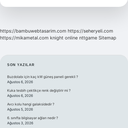
Saçı
Yıpratır
Mı
https://bambuwebtasarim.com
https://seheryeli.com
https://mikametal.com
knight online
nttgame
Sitemap
SIDEBAR
SON YAZILAR
Buzdolabı için kaç kW güneş paneli gerekli ?
Ağustos 6, 2026
Kuka tesbih çektikçe renk değiştirir mi ?
Ağustos 6, 2026
Avcı kolu hangi galaksidedir ?
Ağustos 5, 2026
6. sınıfta bilgisayar ağları nedir ?
Ağustos 3, 2026