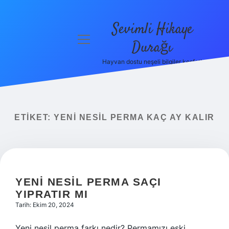
Sevimli Hikaye
menüyü
Durağı
aç
Hayvan dostu neşeli bilgiler keşfet!
Anasayfa
Gizlilik
Politikası
ETIKET:
YENI NESIL PERMA KAÇ AY KALIR
Yasal Uyarı
Hakkımızda
YENI NESIL PERMA SAÇI
YIPRATIR MI
Tarih: Ekim 20, 2024
Yeni nesil perma farkı nedir? Permamızı eski