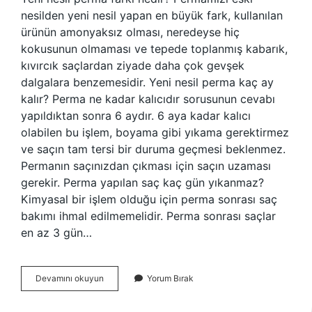
nesilden yeni nesil yapan en büyük fark, kullanılan
ürünün amonyaksız olması, neredeyse hiç
kokusunun olmaması ve tepede toplanmış kabarık,
kıvırcık saçlardan ziyade daha çok gevşek
dalgalara benzemesidir. Yeni nesil perma kaç ay
kalır? Perma ne kadar kalıcıdır sorusunun cevabı
yapıldıktan sonra 6 aydır. 6 aya kadar kalıcı
olabilen bu işlem, boyama gibi yıkama gerektirmez
ve saçın tam tersi bir duruma geçmesi beklenmez.
Permanın saçınızdan çıkması için saçın uzaması
gerekir. Perma yapılan saç kaç gün yıkanmaz?
Kimyasal bir işlem olduğu için perma sonrası saç
bakımı ihmal edilmemelidir. Perma sonrası saçlar
en az 3 gün…
Yeni
Devamını okuyun
Yorum Bırak
Nesil
Perma