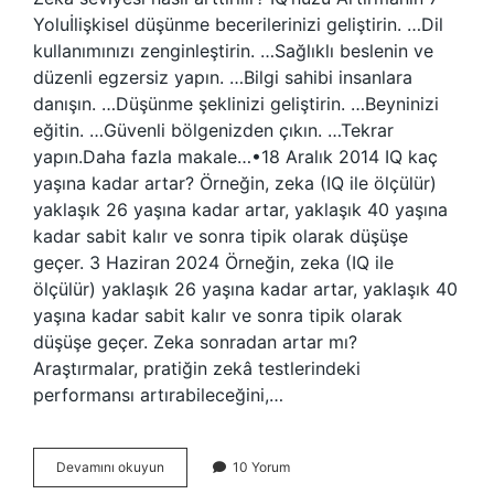
Yoluİlişkisel düşünme becerilerinizi geliştirin. …Dil
kullanımınızı zenginleştirin. …Sağlıklı beslenin ve
düzenli egzersiz yapın. …Bilgi sahibi insanlara
danışın. …Düşünme şeklinizi geliştirin. …Beyninizi
eğitin. …Güvenli bölgenizden çıkın. …Tekrar
yapın.Daha fazla makale…•18 Aralık 2014 IQ kaç
yaşına kadar artar? Örneğin, zeka (IQ ile ölçülür)
yaklaşık 26 yaşına kadar artar, yaklaşık 40 yaşına
kadar sabit kalır ve sonra tipik olarak düşüşe
geçer. 3 Haziran 2024 Örneğin, zeka (IQ ile
ölçülür) yaklaşık 26 yaşına kadar artar, yaklaşık 40
yaşına kadar sabit kalır ve sonra tipik olarak
düşüşe geçer. Zeka sonradan artar mı?
Araştırmalar, pratiğin zekâ testlerindeki
performansı artırabileceğini,…
Zeka
Devamını okuyun
10 Yorum
Seviyesi