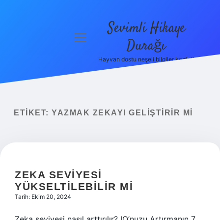
Sevimli Hikaye
menüyü
Durağı
aç
Hayvan dostu neşeli bilgiler keşfet!
Anasayfa
Gizlilik
Politikası
ETIKET:
YAZMAK ZEKAYI GELIŞTIRIR MI
Yasal Uyarı
Hakkımızda
ZEKA SEVIYESI
YÜKSELTILEBILIR MI
Tarih: Ekim 20, 2024
Zeka seviyesi nasıl arttırılır? IQ’nuzu Artırmanın 7