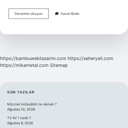
Akciğer
Devamını okuyun
Yorum Bırak
Enfeksiyonu
Ne
Temizler
https://bambuwebtasarim.com
https://seheryeli.com
https://mikametal.com
Sitemap
SIDEBAR
SON YAZILAR
Mücmel müteşâbih ne demek ?
Ağustos 10, 2026
TV AV 1 nedir ?
Ağustos 8, 2026