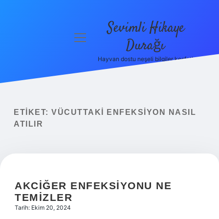
Sevimli Hikaye
menüyü
Durağı
aç
Hayvan dostu neşeli bilgiler keşfet!
Anasayfa
Gizlilik
Politikası
ETIKET:
VÜCUTTAKI ENFEKSIYON NASIL
Yasal Uyarı
ATILIR
Hakkımızda
AKCIĞER ENFEKSIYONU NE
TEMIZLER
Tarih: Ekim 20, 2024