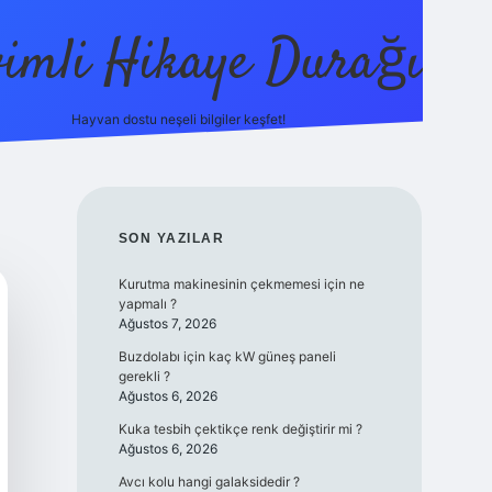
vimli Hikaye Durağı
Hayvan dostu neşeli bilgiler keşfet!
https://betci.co/
vdcasino
vdcasino güncel giriş
betexper
SIDEBAR
SON YAZILAR
Kurutma makinesinin çekmemesi için ne
yapmalı ?
Ağustos 7, 2026
Buzdolabı için kaç kW güneş paneli
gerekli ?
Ağustos 6, 2026
Kuka tesbih çektikçe renk değiştirir mi ?
Ağustos 6, 2026
Avcı kolu hangi galaksidedir ?