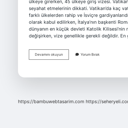
ülkeye girerken, 45 ülkeye giriş vizesi. Vatikan
seyahat etmelerinin dikkati. Vatikan’da kaç vat
farklı ülkelerden rahip ve İsviçre gardiyanları
olarak kabul edilirken, İtalya’nın başkenti Roma
dünyanın en küçük devleti Katolik Kilisesi’nin 
değişirken, vize genellikle gerekli değildir. E
Vatikan
Devamını okuyun
Yorum Bırak
Vatandaşı
Nasıl
Olunur
https://bambuwebtasarim.com
https://seheryeli.c