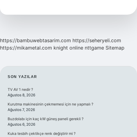
Nasıl
Olunur
https://bambuwebtasarim.com
https://seheryeli.com
https://mikametal.com
knight online
nttgame
Sitemap
SIDEBAR
SON YAZILAR
TV AV 1 nedir ?
Ağustos 8, 2026
Kurutma makinesinin çekmemesi için ne yapmalı ?
Ağustos 7, 2026
Buzdolabı için kaç kW güneş paneli gerekli ?
Ağustos 6, 2026
Kuka tesbih çektikçe renk değiştirir mi ?