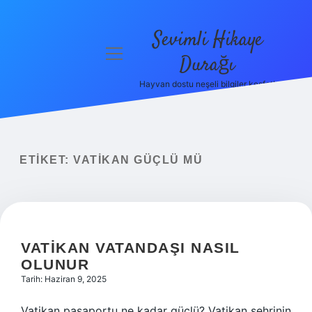
Sevimli Hikaye
menüyü
Durağı
aç
Hayvan dostu neşeli bilgiler keşfet!
Anasayfa
Gizlilik
Politikası
ETIKET:
VATIKAN GÜÇLÜ MÜ
Yasal Uyarı
Hakkımızda
VATIKAN VATANDAŞI NASIL
OLUNUR
Tarih: Haziran 9, 2025
Vatikan pasaportu ne kadar güçlü? Vatikan şehrinin