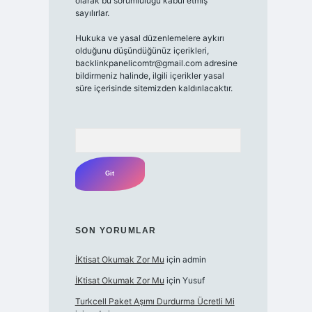
olarak bu sorumluluğu kabul etmiş
sayılırlar.
Hukuka ve yasal düzenlemelere aykırı
olduğunu düşündüğünüz içerikleri,
backlinkpanelicomtr@gmail.com
adresine
bildirmeniz halinde, ilgili içerikler yasal
süre içerisinde sitemizden kaldırılacaktır.
Arama
SON YORUMLAR
İKtisat Okumak Zor Mu
için
admin
İKtisat Okumak Zor Mu
için
Yusuf
Turkcell Paket Aşımı Durdurma Ücretli Mi