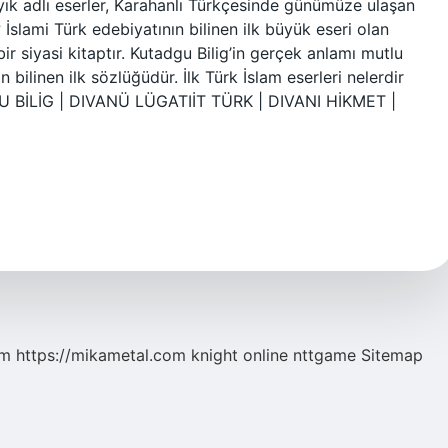
ȃyık adlı eserler, Karahanlı Türkçesinde günümüze ulaşan
? İslami Türk edebiyatının bilinen ilk büyük eseri olan
 siyasi kitaptır. Kutadgu Bilig’in gerçek anlamı mutlu
in bilinen ilk sözlüğüdür. İlk Türk İslam eserleri nelerdir
U BİLİG | DIVANÜ LÜGATIİT TÜRK | DIVANI HİKMET |
om
https://mikametal.com
knight online
nttgame
Sitemap