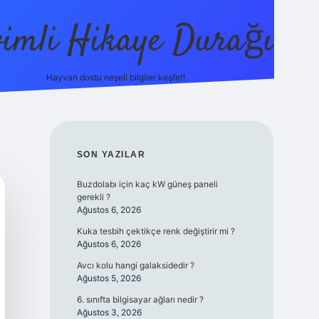
vimli Hikaye Durağı
Hayvan dostu neşeli bilgiler keşfet!
/
vdcasino
vdcasino güncel giriş
betexper.xyz
tulipbet giriş
SIDEBAR
SON YAZILAR
Buzdolabı için kaç kW güneş paneli
gerekli ?
Ağustos 6, 2026
Kuka tesbih çektikçe renk değiştirir mi ?
Ağustos 6, 2026
Avcı kolu hangi galaksidedir ?
Ağustos 5, 2026
6. sınıfta bilgisayar ağları nedir ?
Ağustos 3, 2026