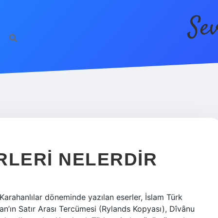
Se
https://betci.co
RLERI NELERDIR
 Karahanlılar döneminde yazılan eserler, İslam Türk
Kuran’ın Satır Arası Tercümesi (Rylands Kopyası), Dîvȃnu