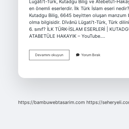
Lugȃti’t-Türk, Kutadgu Bilig ve Atebetü’l-Hak
en önemli eserlerdir. İlk Türk İslam eseri nedir
Kutadgu Bilig, 6645 beyitten oluşan manzum bir
olma bilgisidir. Dîvânü Lügati’t-Türk, Türk dilin
6. sınıf? İLK TÜRK-İSLAM ESERLERİ | KUTADG
ATABETÜLE HAKAYIK – YouTube.…
Türk
Devamını okuyun
Yorum Bırak
İSlam
Eserleri
Nelerdir
https://bambuwebtasarim.com
https://seheryeli.c