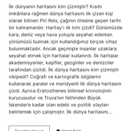
İlk dünyanın haritasını kim çizmiştir? Kısıtlı
imkânlara rağmen dünya haritasını ilk çizen kişi
olarak bilinen Piri Reis, çağının ötesine geçen tarihi
bir kahramandır. Haritay’ı ilk kim çizdi? Günümüzde
kara, deniz veya hava yoluyla seyahat ederken
yönümüzü bulmak için kullandığımız birçok cihaz
bulunmaktadır. Ancak geçmişte insanlar uzaklara
seyahat etmek için haritalar kullanırdı. İlk haritalar
akademisyenler, kaşifler, gezginler ve denizciler
tarafından çizildi. İlk dünya haritasını kim çizmiştir
vikipedi? Coğrafi ve kartografik bilgilerini
kullanarak paralel ve meridyenli ilk dünya haritasını
çizdi. Ayrıca Eratosthenes bilimsel kronolojinin
kurucusudur ve Truva’nın fethinden Büyük
İskender’e kadar olan edebi ve politik olayları
belirlemek için çalışmıştır. İlk dünya haritasını…
Tarihte
Devamını okuyun
Yorum Bırak