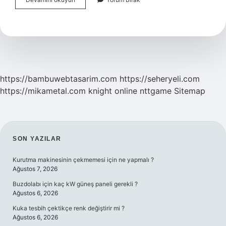
Bilinen
Ilk
Dünya
Haritasını
Kim
Çizmiştir
https://bambuwebtasarim.com
https://seheryeli.com
https://mikametal.com
knight online
nttgame
Sitemap
SIDEBAR
SON YAZILAR
Kurutma makinesinin çekmemesi için ne yapmalı ?
Ağustos 7, 2026
Buzdolabı için kaç kW güneş paneli gerekli ?
Ağustos 6, 2026
Kuka tesbih çektikçe renk değiştirir mi ?
Ağustos 6, 2026