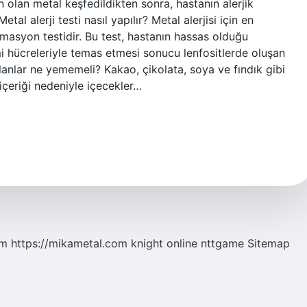
den olan metal keşfedildikten sonra, hastanın alerjik
al alerji testi nasıl yapılır? Metal alerjisi için en
rmasyon testidir. Bu test, hastanın hassas olduğu
i hücreleriyle temas etmesi sonucu lenfositlerde oluşan
olanlar ne yememeli? Kakao, çikolata, soya ve fındık gibi
içeriği nedeniyle içecekler…
om
https://mikametal.com
knight online
nttgame
Sitemap