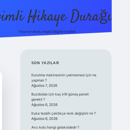
vimli Hikaye Durağı
Hayvan dostu neşeli bilgiler keşfet!
https://betci.co/
vdcasino
vdcasino güncel giriş
betexper
SIDEBAR
SON YAZILAR
Kurutma makinesinin çekmemesi için ne
yapmalı ?
Ağustos 7, 2026
Buzdolabı için kaç kW güneş paneli
gerekli ?
Ağustos 6, 2026
Kuka tesbih çektikçe renk değiştirir mi ?
Ağustos 6, 2026
Avcı kolu hangi galaksidedir ?