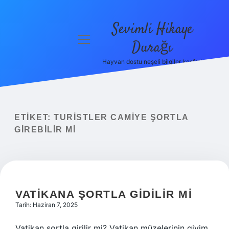
Sevimli Hikaye
menüyü
Durağı
aç
Hayvan dostu neşeli bilgiler keşfet!
Anasayfa
Gizlilik
Politikası
ETIKET:
TURISTLER CAMIYE ŞORTLA
Yasal Uyarı
GIREBILIR MI
Hakkımızda
VATIKANA ŞORTLA GIDILIR MI
Tarih: Haziran 7, 2025
Vatikan şortla girilir mi? Vatikan müzelerinin giyim