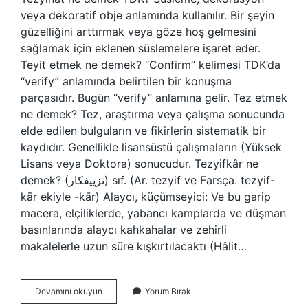
veya dekoratif obje anlamında kullanılır. Bir şeyin
güzelliğini arttırmak veya göze hoş gelmesini
sağlamak için eklenen süslemelere işaret eder.
Teyit etmek ne demek? “Confirm” kelimesi TDK’da
“verify” anlamında belirtilen bir konuşma
parçasıdır. Bugün “verify” anlamına gelir. Tez etmek
ne demek? Tez, araştırma veya çalışma sonucunda
elde edilen bulguların ve fikirlerin sistematik bir
kaydıdır. Genellikle lisansüstü çalışmaların (Yüksek
Lisans veya Doktora) sonucudur. Tezyifkâr ne
demek? (ﺗﺰﻳﻴﻔﻜﺎﺭ) sıf. (Ar. tezyif ve Farsça. tezyif-
kār ekiyle -kār) Alaycı, küçümseyici: Ve bu garip
macera, elçiliklerde, yabancı kamplarda ve düşman
basınlarında alaycı kahkahalar ve zehirli
makalelerle uzun süre kışkırtılacaktı (Hâlit…
Tezyit
Devamını okuyun
Yorum Bırak
Etmek