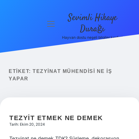
Sevimli Hikaye
menüyü
Durağı
aç
Hayvan dostu neşeli bilgiler keşfet!
Anasayfa
Gizlilik
Politikası
ETIKET:
TEZYINAT MÜHENDISI NE IŞ
Yasal Uyarı
YAPAR
Hakkımızda
TEZYIT ETMEK NE DEMEK
Tarih: Ekim 20, 2024
Tezyinat ne demek TDK? Süsleme, dekorasyon