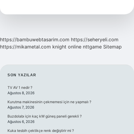
Izlerken
Zikir
Çekilir
Mi
https://bambuwebtasarim.com
https://seheryeli.com
https://mikametal.com
knight online
nttgame
Sitemap
SIDEBAR
SON YAZILAR
TV AV 1 nedir ?
Ağustos 8, 2026
Kurutma makinesinin çekmemesi için ne yapmalı ?
Ağustos 7, 2026
Buzdolabı için kaç kW güneş paneli gerekli ?
Ağustos 6, 2026
Kuka tesbih çektikçe renk değiştirir mi ?