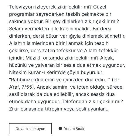
Televizyon izleyerek zikir çekilir mi? Güzel
programlar seyrederken tesbih çekmekte bir
sakınca yoktur. Bir şey dinlerken zikir çekilir mi?
Selam vermekten bile kaçınılmalıdır. Bir dersi
dinlerken, dersi bütün varlığıyla dinlemek sünnettir.
Allah’ın isimlerinden birini anmak için tesbih
çekilirse, ders zaten tefekkür ve Allah’ı tefekkür
içindir. Müzikli ortamda zikir çekilir mi? Alçak,
hüzünlü ve yalvaran bir sesle dua etmek uygundur.
Nitekim Kur’an-ı Kerim’de şöyle buyurulur:
“Rabbinize dua edin ve içinizden dua edin…” (el-
A’raf, 7/55). Ancak samimi ve içten olduğu sürece
sesli olarak da dua edilebilir, ancak sessiz dua
etmek daha uygundur. Telefondan zikir çekilir mi?
Zikir esnasında titreşim veya sesli uyarılar…
Bir
Devamını okuyun
Yorum Bırak
Şey