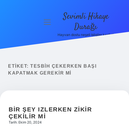
Sevimli Hikaye
menüyü
Durağı
aç
Hayvan dostu neşeli bilgiler keşfet!
Anasayfa
Gizlilik
Politikası
ETIKET:
TESBIH ÇEKERKEN BAŞI
Yasal Uyarı
KAPATMAK GEREKIR MI
Hakkımızda
BIR ŞEY IZLERKEN ZIKIR
ÇEKILIR MI
Tarih: Ekim 20, 2024