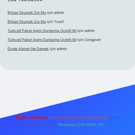
SON YORUMLAR
İKtisat Okumak Zor Mu
için
admin
İKtisat Okumak Zor Mu
için
Yusuf
Turkcell Paket Aşımı Durdurma Ücretli Mi
için
admin
Turkcell Paket Aşımı Durdurma Ücretli Mi
için
Cengaver
Dinde Alamet Ne Demek
için
admin
et giriş
Reklam ve İletişim:
E-mail:
backlinkpaneli@gmail.com
Teams:
forumhizmeti@gmail.com
Whatsapp: 0262 606 0 726
Telegram:
@karabul