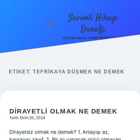
Sevimli Hikaye
menüyü
Durağı
aç
Hayvan dostu neşeli bilgiler keşfet!
Anasayfa
Gizlilik
Politikası
ETIKET:
TEFRIKAYA DÜŞMEK NE DEMEK
Yasal Uyarı
Hakkımızda
DIRAYETLI OLMAK NE DEMEK
Tarih: Ekim 20, 2024
Dirayetsiz olmak ne demek? 1. Anlayışı az,
kavrayışı zayıf. 2. Bir işi yapacak gücü olmayan,