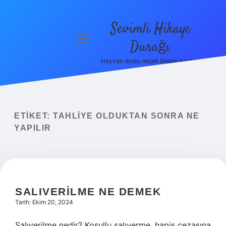
Sevimli Hikaye
menüyü
Durağı
aç
Hayvan dostu neşeli bilgiler keşfet!
Anasayfa
Gizlilik
Politikası
ETIKET:
TAHLIYE OLDUKTAN SONRA NE
Yasal Uyarı
YAPILIR
Hakkımızda
SALIVERILME NE DEMEK
Tarih: Ekim 20, 2024
Salıverilme nedir? Koşullu salıverme, hapis cezasına