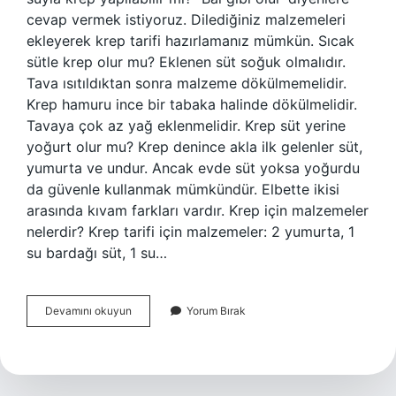
cevap vermek istiyoruz. Dilediğiniz malzemeleri
ekleyerek krep tarifi hazırlamanız mümkün. Sıcak
sütle krep olur mu? Eklenen süt soğuk olmalıdır.
Tava ısıtıldıktan sonra malzeme dökülmemelidir.
Krep hamuru ince bir tabaka halinde dökülmelidir.
Tavaya çok az yağ eklenmelidir. Krep süt yerine
yoğurt olur mu? Krep denince akla ilk gelenler süt,
yumurta ve undur. Ancak evde süt yoksa yoğurdu
da güvenle kullanmak mümkündür. Elbette ikisi
arasında kıvam farkları vardır. Krep için malzemeler
nelerdir? Krep tarifi için malzemeler: 2 yumurta, 1
su bardağı süt, 1 su…
Krep
Devamını okuyun
Yorum Bırak
Sütle
Yapılır
Mı