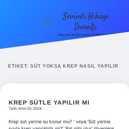
Sevimli Hikaye
menüyü
Durağı
aç
Hayvan dostu neşeli bilgiler keşfet!
Anasayfa
Gizlilik
Politikası
ETIKET:
SÜT YOKSA KREP NASIL YAPILIR
Yasal Uyarı
Hakkımızda
KREP SÜTLE YAPILIR MI
Tarih: Ekim 20, 2024
Krep süt yerine su konur mu? ‘ veya ‘Süt yerine
suyla krep yapılabilir mi?’ ‘Bal gibi olur’ diyenlere