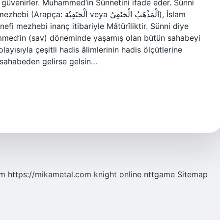
güvenirler. Muhammed’in Sünnetini ifade eder. Sünni
اَلْمَذْهَبُ الْحَنَفِيُ), İslam
nefi mezhebi inanç itibariyle Mâtürîliktir. Sünni diye
hammed’in (sav) döneminde yaşamış olan bütün sahabeyi
ayısıyla çeşitli hadis âlimlerinin hadis ölçütlerine
 sahabeden gelirse gelsin…
om
https://mikametal.com
knight online
nttgame
Sitemap