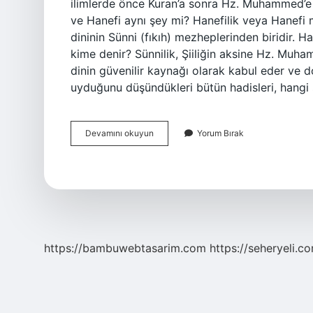
ilimlerde önce Kuran’a sonra Hz. Muhammed’e 
ve Hanefi aynı şey mi? Hanefilik veya Hanefi mezhebi (Arapça: اَلْحَنَفِيَْة veya 
dininin Sünni (fıkıh) mezheplerinden biridir. Ha
kime denir? Sünnilik, Şiiliğin aksine Hz. Mu
dinin güvenilir kaynağı olarak kabul eder ve dol
uyduğunu düşündükleri bütün hadisleri, hangi
Sünni
Devamını okuyun
Yorum Bırak
Kime
Inanır
https://bambuwebtasarim.com
https://seheryeli.c