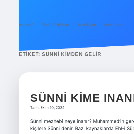
Anasayfa
Gizlilik Politikası
Yasal Uyarı
Hakkımızda
ETIKET:
SÜNNI KIMDEN GELIR
SÜNNI KIME INAN
Tarih: Ekim 20, 2024
Sünni mezhebi neye inanır? Muhammed’in gerç
kişilere Sünni denir. Bazı kaynaklarda Ehl-i Sü