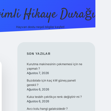
vimli Hikaye Durağı
Hayvan dostu neşeli bilgiler keşfet!
ps://betci.co/
vdcasino
vdcasino güncel giriş
betexper.xyz
tul
SIDEBAR
SON YAZILAR
Kurutma makinesinin çekmemesi için ne
yapmalı ?
Ağustos 7, 2026
Buzdolabı için kaç kW güneş paneli
gerekli ?
Ağustos 6, 2026
Kuka tesbih çektikçe renk değiştirir mi ?
Ağustos 6, 2026
Avcı kolu hangi galaksidedir ?