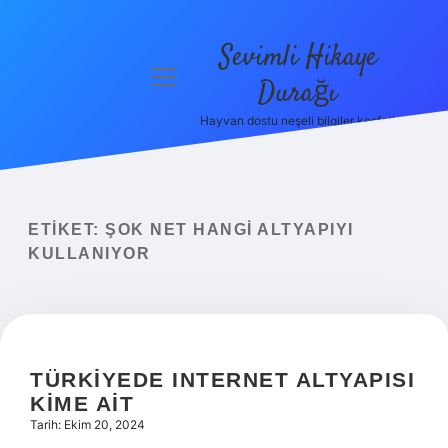
Sevimli Hikaye
menüyü
Durağı
aç
Hayvan dostu neşeli bilgiler keşfet!
Anasayfa
Gizlilik
Politikası
ETIKET:
ŞOK NET HANGI ALTYAPIYI
Yasal Uyarı
KULLANIYOR
Hakkımızda
TÜRKIYEDE INTERNET ALTYAPISI
KIME AIT
Tarih: Ekim 20, 2024