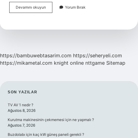
Türkiyede
Devamını okuyun
Yorum Bırak
Internet
Altyapısı
Kime
Ait
https://bambuwebtasarim.com
https://seheryeli.com
https://mikametal.com
knight online
nttgame
Sitemap
SIDEBAR
SON YAZILAR
TV AV 1 nedir ?
Ağustos 8, 2026
Kurutma makinesinin çekmemesi için ne yapmalı ?
Ağustos 7, 2026
Buzdolabı için kaç kW güneş paneli gerekli ?